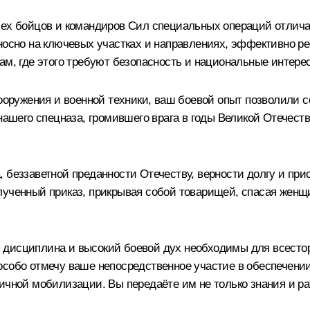
Всех бойцов и командиров Сил специальных операций отлич
еносно на ключевых участках и направлениях, эффективно р
ам, где этого требуют безопасность и национальные интере
ружения и военной техники, ваш боевой опыт позволили 
 нашего спецназа, громившего врага в годы Великой Отечес
беззаветной преданности Отечеству, верности долгу и прися
лученный приказ, прикрывая собой товарищей, спасая женщи
дисциплина и высокий боевой дух необходимы для всесторо
особо отмечу ваше непосредственное участие в обеспечени
ичной мобилизации. Вы передаёте им не только знания и ра