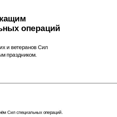
ужащим
ьных операций
х и ветеранов Сил
ым праздником.
нём Сил специальных операций.