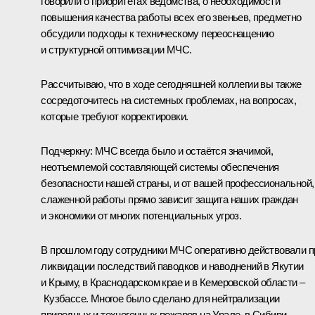
говорили о приоритетах ведомства, о необходимости
повышения качества работы всех его звеньев, предметно
обсудили подходы к техническому переоснащению
и структурной оптимизации МЧС.
Рассчитываю, что в ходе сегодняшней коллегии вы также
сосредоточитесь на системных проблемах, на вопросах,
которые требуют корректировки.
Подчеркну: МЧС всегда было и остаётся значимой,
неотъемлемой составляющей системы обеспечения
безопасности нашей страны, и от вашей профессиональной,
слаженной работы прямо зависит защита наших граждан
и экономики от многих потенциальных угроз.
В прошлом году сотрудники МЧС оперативно действовали п
ликвидации последствий паводков и наводнений в Якутии
и Крыму, в Краснодарском крае и в Кемеровской области –
Кузбассе. Многое было сделано для нейтрализации
природных и техногенных пожаров на Урале, в Сибири,