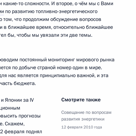
ли какие‑то сложности. И второе, о чём мы с Вами
ии
по развитию топливно-энергетического
о том, что продолжим обсуждение вопросов
 и в ближайшее время, относительно ближайшее
тел бы, чтобы мы увязали эти две темы.
алужской области Анатолием
1
роводим постоянный мониторинг мирового рынка
ется по добыче страной номер один в мире.
для нас является принципиально важной, и эта
часть бюджета.
иная Россия»
1
Смотрите также
и Японии за IV
иционным
Совещание по вопросам
овысить прогнозы
развития энергетики
е. Скажем,
в работе коллегии
12 февраля 2010 года
5
23м
22 февраля поднял