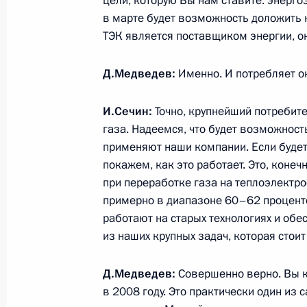
цели, которую Вы нам ставите: энерго
в марте будет возможность доложить н
2 марта 2010 года, вторник
ТЭК является поставщиком энергии, о
В рамках государственного визит
Д.Медведев:
Именно. И потребляет он
Медведев провёл ряд встреч
2 марта 2010 года, 23:00
Париж
И.Сечин:
Точно, крупнейший потребите
газа. Надеемся, что будет возможност
применяют наши компании. Если буде
покажем, как это работает. Это, кон
Дмитрий Медведев и Николя Саркоз
при переработке газа на теплоэлектр
«Святая Русь: искусство с древнейш
примерно в диапазоне 60–62 процент
2 марта 2010 года, 21:00
Париж
работают на старых технологиях и обе
из наших крупных задач, которая стои
Д.Медведев:
Совершенно верно. Вы 
Показа
в 2008 году. Это практически один из