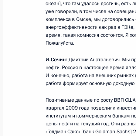
океан], что там удалось достичь, есть 
Бердымухамедовым
уже говорили, в том числе
на совещан
4 марта 2010 года, 17:45
комплекса в Омске, мы договорились 
энергоэффективности как раз в ТЭКе,
время, такая комиссия состоится. Я хо
Рабочая встреча с губернатором К
Пожалуйста.
Артамоновым
И.Сечин:
Дмитрий Анатольевич. Мы п
4 марта 2010 года, 17:00
Москва, Кремль
нефти. Россия в настоящее время явля
И конечно, работа на внешних рынках 
работа формирует основную доходную 
Встреча с руководством партии «Ед
Позитивные данные по росту ВВП США 
4 марта 2010 года, 16:30
Москва, Кремль
квартал 2009 года позволили инвест
институтам и коммерческим банкам п
цены нефти на текущий год. Они разны
Дмитрий Медведев принял участие 
«Голдман Сакс» [банк Goldman Sachs] 
Генеральной прокуратуры России