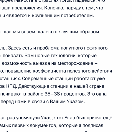
эффективность в отраслях ТЭКа. Надеемся, что
аши предложения. Конечно, наряду с тем, что
н и является и крупнейшим потребителем.
а во Францию Дмитрий
11
, как мы знаем, далеко не лучшим образом.
ль. Здесь есть и проблема попутного нефтяного
ь показать Вам новые технологии, которые
т возможность выезда на месторождение –
ечно, повышение коэффициента полезного действия
и открыли в Лувре выставку
1
останциях. Современные станции работают уже
их времён до Петра I»
ов КПД. Действующие станции в нашей стране
спечивают в районе 35–38 процентов. Это одна
т перед нами в связи с Вашим Указом.
как раз упомянули
Указ
, этот Указ был принят ещё
ть предыдущие материалы
 самых первых документов, которые я подписал