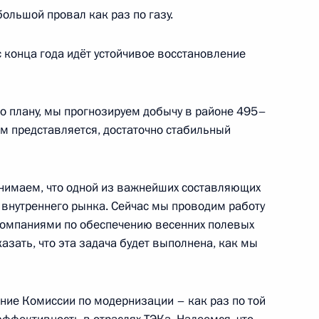
большой провал как раз по газу.
ится с Премьер-министром
 конца года идёт устойчивое восстановление
и по плану, мы прогнозируем добычу в районе 495–
ам представляется, достаточно стабильный
ного артиста России Георгия
нимаем, что одной из важнейших составляющих
 внутреннего рынка. Сейчас мы проводим работу
компаниями по обеспечению весенних полевых
азать, что эта задача будет выполнена, как мы
дную артистку России Римму
ание Комиссии по модернизации – как раз по той