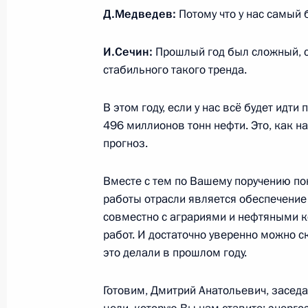
Д.Медведев:
Потому что у нас самый 
9 марта Дмитрий Медведев встрет
Швеции Фредриком Рейнфельдтом
И.Сечин:
Прошлый год был сложный, с
стабильного такого тренда.
3 марта 2010 года, 12:10
В этом году, если у нас всё будет идт
496 миллионов тонн нефти. Это, как н
Дмитрий Медведев поздравил народ
прогноз.
Мартынюка с 70-летием
3 марта 2010 года, 11:10
Вместе с тем по Вашему поручению по
работы отрасли является обеспечение
совместно с аграриями и нефтяными 
работ. И достаточно уверенно можно ск
Дмитрий Медведев поздравил наро
это делали в прошлом году.
Маркову с Днём рождения
3 марта 2010 года, 11:00
Готовим, Дмитрий Анатольевич, засед