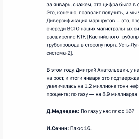
центра имени В.П.Сербского Тать
за январь, скажем, эта цифра была в 
Это, конечно, позволит получить, и м
4 марта 2010 года, 10:30
Диверсификация маршрутов – это, пре
очереди ВСТО наших магистральных сис
расширение КТК [Каспийского трубопр
3 марта 2010 года, среда
трубопровода в сторону порта Усть-Лу
система-2].
Рабочая встреча с Заместителем П
Игорем Сечиным
В этом году, Дмитрий Анатольевич, у 
3 марта 2010 года, 17:00
Московская област
на рост, и итоги января это подтверж
увеличилась на 1,2 миллиона тонн неф
процента; по газу — на 8,9 миллиарда 
5 марта Дмитрий Медведев встрети
Д.Медведев:
По газу у нас плюс 16?
Виктором Януковичем
3 марта 2010 года, 15:30
И.Сечин:
Плюс 16.