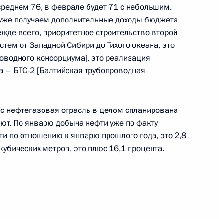
яны Дмитриевой
среднем 76, в феврале будет 71 с небольшим.
ы уже получаем дополнительные доходы бюджета.
жде всего, приоритетное строительство второй
тем от Западной Сибири до Тихого океана, это
оводного консорциума], это реализация
га – БТС-2 [Балтийская трубопроводная
редседателя Правительства
1
нас нефтегазовая отрасль в целом спланирована
ь, Горки
дают. По январю добыча нефти уже по факту
ти по отношению к январю прошлого года, это 2,8
кубических метров, это плюс 16,1 процента.
тся с Президентом Украины