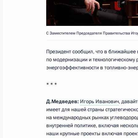
Расширенное заседание коллегии 
С Заместителем Председателя Правительства Иг
5 марта 2010 года, 12:30
Москва
Президент сообщил, что в ближайшее 
по модернизации и технологическому
4 марта 2010 года, четверг
энергоэффективности в топливно-эне
Дмитрий Медведев поручил Правите
* * *
предложения по реформированию 
российским спортом
Д.Медведев:
Игорь Иванович
, давай
4 марта 2010 года, 18:00
имеет для нашей страны стратегическое
на международных рынках углеводородо
внутренней политике, включая нескол
наши крупные проекты включая прое
Телефонный разговор с Президент