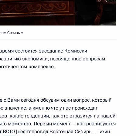
Министерства обороны
3
14м
орем Сечиным.
время состоится заседание Комиссии
 развитию экономики, посвящённое вопросам
ргетическом комплексе.
льству подготовить
системы управления
те с Вами сегодня обсудим один вопрос, который
 значение, а именно что у нас происходит
в, какие тенденции, как это отразится на нашей
ько моментов. Первый момент – как реализуются
кт
ВСТО
[нефтепровод Восточная Сибирь – Тихий
ом Туркменистана Гурбангулы