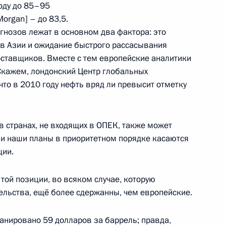
оду до 85–95
organ] – до 83,5.
огнозов лежат в основном два фактора: это
в Азии и ожидание быстрого рассасывания
ставщиков. Вместе с тем европейские аналитики
ом Абхазии Сергеем
Скажем, лондонский Центр глобальных
что в 2010 году нефть вряд ли превысит отметку
 странах, не входящих в ОПЕК, также может
язи наши планы в приоритетном порядке касаются
ом Таджикистана Эмомали
ции.
 той позиции, во всяком случае, которую
льства, ещё более сдержанны, чем европейские.
 директора Государственного
анировано 59 долларов за баррель; правда,