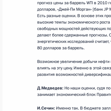
прогноз цены за баррель WTI в 2010 г
4 марта 2010 года, 14:30
Москва
долларов, «Джей-Пи Морган» [банк JP M
Есть разные оценки. В основе этих пр
высокие темпы экономического роста 
свободных мощностей действующих по
Телефонный разговор с Президент
делают более сдержанные прогнозы. 
Багапшем
энергетических исследований считает, 
4 марта 2010 года, 14:00
80 долларов за баррель.
Возможное увеличение добычи нефти в
влиять на эту цену. Именно в этой св
Телефонный разговор с Президент
развития возможностей диверсифика
Рахмоном
4 марта 2010 года, 13:30
Д.Медведев:
Но наши оценки, судя по
занимает экономический блок Правите
Соболезнования родным и близким
И.Сечин:
Именно так. В бюджете запл