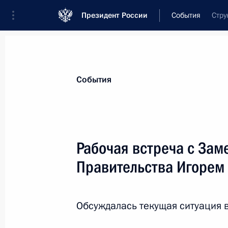
Президент России
События
Стру
Президент
Администрация
Государст
Новости
Стенограммы
Поездки
Те
События
Показа
Рабочая встреча с Зам
Правительства Игорем
Дмитрий Медведев провёл рабочую 
Федеральной службы безопасност
6 марта 2010 года, 15:30
Сочи
Обсуждалась текущая ситуация в