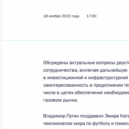
В Москве открыт памятник Фиделю
22 ноября 2022 года, 15:50
Москва
18 ноября 2022 года
17:00
Церемония спуска на воду ледокол
государственного флага на ледокол
22 ноября 2022 года, 14:00
Московская обл
Обсуждены актуальные вопросы двуст
сотрудничества, включая дальнейшую
в инвестиционной и инфраструктурной
21 ноября 2022 года, понедельник
заинтересованность в продолжении те
числе в целях обеспечения необходим
Встреча с руководителем ФНС Дан
газовом рынке.
21 ноября 2022 года, 19:35
Московская обл
Владимир Путин поздравил Эмира Ката
чемпионатом мира по футболу и пожел