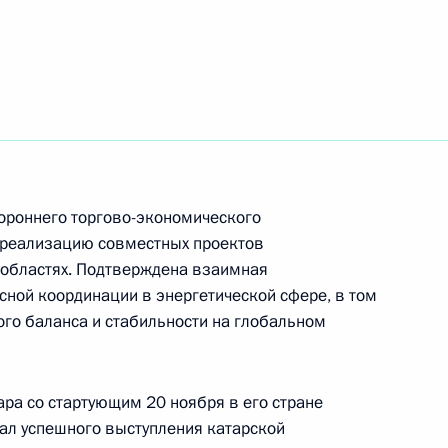
 Кастро
5
9м
а «Якутия» и подъёма
8
27м
е «Урал»
асть, Ново-Огарёво
ороннего торгово-экономического
 реализацию совместных проектов
 областях. Подтверждена взаимная
сной координации в энергетической сфере, в том
ого баланса и стабильности на глобальном
иилом Егоровым
4
асть, Ново-Огарёво
ра со стартующим 20 ноября в его стране
ал успешного выступления катарской