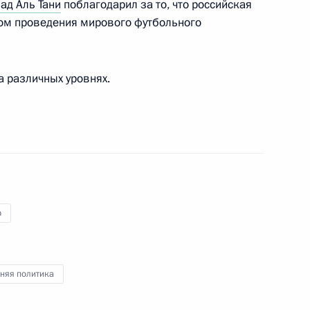
роизводству индейки
ад Аль Тани
поблагодарил за то, что российская
4
46м
том проведения мирового футбольного
асть, Ново-Огарёво
а различных уровнях.
е примет участие в сессии
и ОДКБ
р
резидента России
няя политика