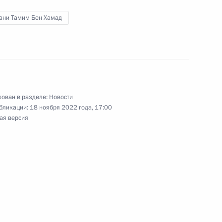
Тани Тамим Бен Хамад
стниц форума «Азиатско-
удничество»
ован в разделе:
Новости
бликации:
18 ноября 2022 года, 17:00
ая версия
атара Тамимом Бен Хамадом
ом Турции Реджепом Тайипом