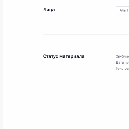
19 ноября 2022 года, суббота
Лица
Аль 
Заявление лидеров экономик – уча
тихоокеанское экономическое сотр
19 ноября 2022 года, 14:30
Статус материала
Опублик
18 ноября 2022 года, пятница
Дата пу
Текстов
Телефонный разговор с Эмиром К
Аль Тани
18 ноября 2022 года, 17:00
Телефонный разговор с Президент
Эрдоганом