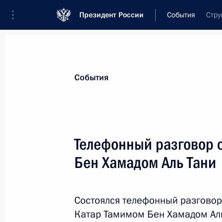
Президент России
События
Стру
Президент
Администрация
Государст
Новости
Стенограммы
Поездки
Те
События
Показа
Телефонный разговор 
Бен Хамадом Аль Тани
Встреча с Президентом Кубы Миге
22 ноября 2022 года, 16:10
Москва, Кремль
Состоялся телефонный разговор
Катар Тамимом Бен Хамадом Аль