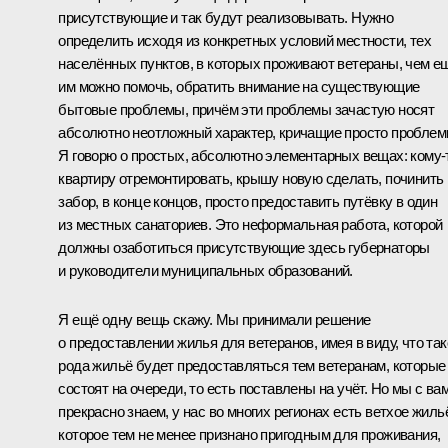
присутствующие и так будут реализовывать. Нужно
определить исходя из конкретных условий местности, тех
населённых пунктов, в которых проживают ветераны, чем е
им можно помочь, обратить внимание на существующие
бытовые проблемы, причём эти проблемы зачастую носят
абсолютно неотложный характер, кричащие просто проблем
Я говорю о простых, абсолютно элементарных вещах: кому‑
квартиру отремонтировать, крышу новую сделать, починить
забор, в конце концов, просто предоставить путёвку в один
из местных санаториев. Это неформальная работа, которой
должны озаботиться присутствующие здесь губернаторы
и руководители муниципальных образований.
Я ещё одну вещь скажу. Мы принимали решение
о предоставлении жилья для ветеранов, имея в виду, что так
рода жильё будет предоставляться тем ветеранам, которые
состоят на очереди, то есть поставлены на учёт. Но мы с ва
прекрасно знаем, у нас во многих регионах есть ветхое жиль
которое тем не менее признано пригодным для проживания,