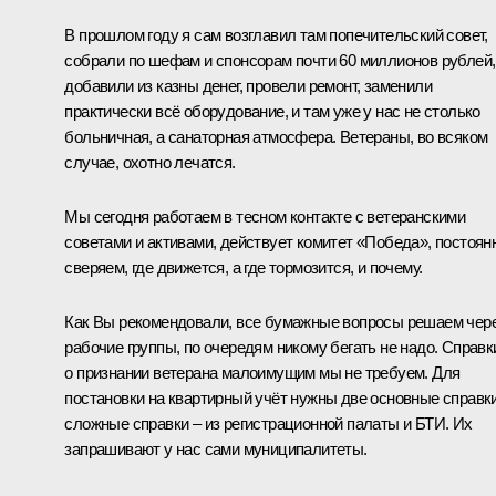
В прошлом году я сам возглавил там попечительский совет,
собрали по шефам и спонсорам почти 60 миллионов рублей,
добавили из казны денег, провели ремонт, заменили
практически всё оборудование, и там уже у нас не столько
больничная, а санаторная атмосфера. Ветераны, во всяком
случае, охотно лечатся.
Мы сегодня работаем в тесном контакте с ветеранскими
советами и активами, действует комитет «Победа», постоян
сверяем, где движется, а где тормозится, и почему.
Как Вы рекомендовали, все бумажные вопросы решаем чер
рабочие группы, по очередям никому бегать не надо. Справк
о признании ветерана малоимущим мы не требуем. Для
постановки на квартирный учёт нужны две основные справки
сложные справки – из регистрационной палаты и БТИ. Их
запрашивают у нас сами муниципалитеты.