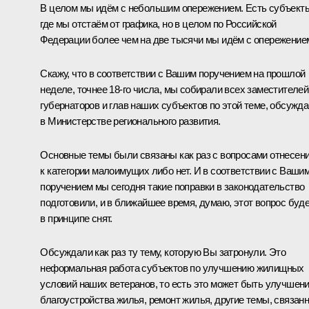
В целом мы идём с небольшим опережением. Есть субъект
где мы отстаём от графика, но в целом по Российской
Федерации более чем на две тысячи мы идём с опережение
Скажу, что в соответствии с Вашим поручением на прошлой
неделе, точнее 18-го числа, мы собирали всех заместителей
губернаторов и глав наших субъектов по этой теме, обсужд
в Министерстве регионального развития.
Основные темы были связаны как раз с вопросами отнесен
к категории малоимущих либо нет. И в соответствии с Ваши
поручением мы сегодня такие поправки в законодательство
подготовили, и в ближайшее время, думаю, этот вопрос буд
в принципе снят.
Обсуждали как раз ту тему, которую Вы затронули. Это
неформальная работа субъектов по улучшению жилищных
условий наших ветеранов, то есть это может быть улучшен
благоустройства жилья, ремонт жилья, другие темы, связан