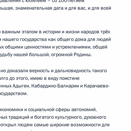
равления с юбилеем – со 100-летием
нии и Герцеговины Милорадом
3
ьшая, знаменательная дата и для вас, и для всей
ль
о важным этапом в истории и жизни народов трёх
 нашего государства как общего дома для людей
ых общими ценностями и устремлениями, общей
ю 220-летия Минюста России
4
10м
судьбу нашей большой, огромной Родины.
ль
но доказали верность и дальновидность такого
олго до этого, имею в виду поистине
нных Адыгеи, Кабардино-Балкарии и Карачаево-
ятий ОПК
6
7м
осударством.
ль
экономики и социальной сферы автономий,
х традиций и богатого культурного, духовного
грамот
в, открыл людям самые широкие возможности для
8
22м