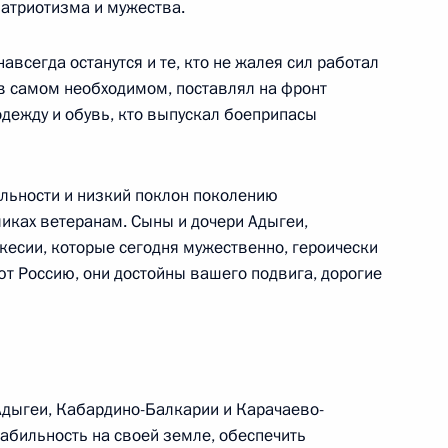
ье
атриотизма и мужества.
том Киргизии и Президентом
авсегда останутся и те, кто не жалея сил работал
е в самом необходимом, поставлял на фронт
одежду и обувь, кто выпускал боеприпасы
льности и низкий поклон поколению
иках ветеранам. Сыны и дочери Адыгеи,
ом Узбекистана Шавкатом
есии, которые сегодня мужественно, героически
т Россию, они достойны вашего подвига, дорогие
Адыгеи, Кабардино-Балкарии и Карачаево-
абильность на своей земле, обеспечить
та в Узбекистан
7
34м