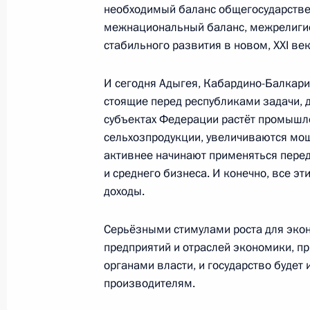
необходимый баланс общегосударствен
16 сентября 2022 года, 19:00
Самарканд
межнациональный баланс, межрелигио
стабильного развития в новом, ХХI век
Встреча с Президентом Азербайдж
И сегодня Адыгея, Кабардино-Балкар
стоящие перед республиками задачи, 
16 сентября 2022 года, 18:15
Самарканд
субъектах Федерации растёт промышл
сельхозпродукции, увеличиваются мощ
активнее начинают применяться перед
Встреча с Президентом Турции Ре
и среднего бизнеса. И конечно, все э
доходы.
16 сентября 2022 года, 17:30
Самарканд
Серьёзными стимулами роста для экон
предприятий и отраслей экономики, 
Встреча с Премьер-министром Ин
органами власти, и государство будет
16 сентября 2022 года, 16:25
Самарканд
производителям.