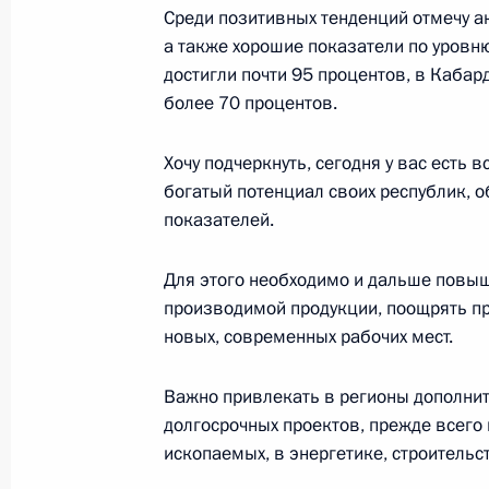
Среди позитивных тенденций отмечу а
а также хорошие показатели по уровн
Заседание Совета глав государств
достигли почти 95 процентов, в Кабар
16 сентября 2022 года, 13:05
Самарканд
более 70 процентов.
Хочу подчеркнуть, сегодня у вас есть
15 сентября 2022 года, четверг
богатый потенциал своих республик, 
показателей.
Церемония посадки деревьев глава
участниц саммита ШОС
Для этого необходимо и дальше повыша
15 сентября 2022 года, 18:15
Самарканд
производимой продукции, поощрять п
новых, современных рабочих мест.
Важно привлекать в регионы дополни
Церемония вручения Президенту У
долгосрочных проектов, прежде всего
Мирзиёеву ордена Александра Нев
ископаемых, в энергетике, строительс
15 сентября 2022 года, 17:30
Самарканд