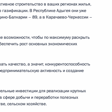
ктивное строительство в ваших регионах жилья,
ю газификации. В Республике Адыгея они уже
 – членов ШОС
24
9м
дино-Балкарии – 89, а в Карачаево-Черкессии –
 все возможности, чтобы по максимуму раскрыть
обеспечить рост основных экономических
ми делегаций стран –
3
ть качество, а значит, конкурентоспособность
редпринимательскую активность и создание
тельные инвестиции для реализации крупных
збекистана Шавкату
2
 в сфере добычи и переработки полезных
ского
тве, сельском хозяйстве.