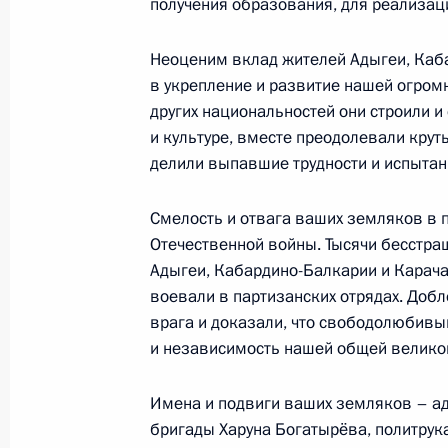
получения образования, для реализац
20 сентября 2022 года, 12:40
Москва, Крем
Неоценим вклад жителей Адыгеи, Каб
в укрепление и развитие нашей огромн
19 сентября 2022 года, понедельн
других национальностей они строили и
и культуре, вместе преодолевали крут
20 сентября Президент примет вер
делили выпавшие трудности и испытан
прибывших послов иностранных гос
присутствовать на ряде торжестве
Смелость и отвага ваших земляков в 
19 сентября 2022 года, 15:00
Отечественной войны. Тысячи бесстра
Адыгеи, Кабардино-Балкарии и Карач
воевали в партизанских отрядах. Добл
врага и доказали, что свободолюбивый
Совещание по экономическим воп
и независимость нашей общей велико
19 сентября 2022 года, 13:45
Московская об
Имена и подвиги ваших земляков – ад
бригады Харуна Богатырёва, политрука