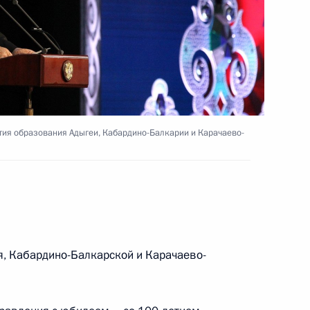
й Федерации
1
14м
ль
учаю 100-летия образования
4
10м
тия образования Адыгеи, Кабардино-Балкарии и Карачаево-
рачаево-Черкесии
ль
стантином Чуйченко
1
, Кабардино-Балкарской и Карачаево-
ль