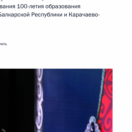
вания 100-летия образования
ых инженерных школ и их
:
7
Балкарской Республики и Карачаево-
ород
емль
кий школы
6
ород
обилизации в Российской