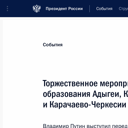
Президент России
События
Стру
Президент
Администрация
Государст
Новости
Стенограммы
Поездки
Те
События
Показа
Торжественное меропр
образования Адыгеи, 
Встреча с губернатором Новгородс
Никитиным
и Карачаево-Черкесии
21 сентября 2022 года, 17:30
Великий Новг
Владимир Путин выступил перед