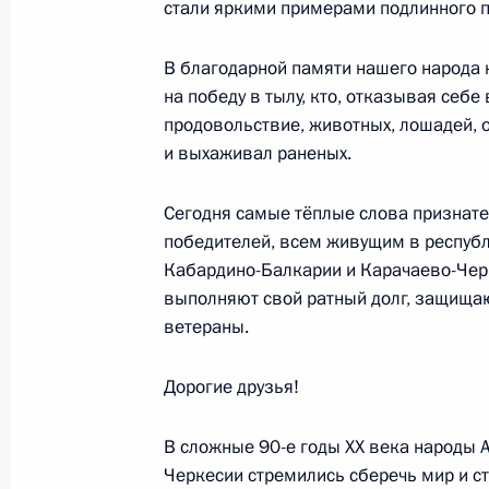
18 сентября 2022 года, воскресен
стали яркими примерами подлинного п
Телефонные разговоры с Президен
В благодарной памяти нашего народа н
Таджикистана
на победу в тылу, кто, отказывая себ
18 сентября 2022 года, 13:45
продовольствие, животных, лошадей, 
и выхаживал раненых.
Сегодня самые тёплые слова признате
17 сентября 2022 года, суббота
победителей, всем живущим в республ
Телефонный разговор с Президент
Кабардино-Балкарии и Карачаево-Черк
Мирзиёевым
выполняют свой ратный долг, защищаю
ветераны.
17 сентября 2022 года, 19:10
Дорогие друзья!
16 сентября 2022 года, пятница
В сложные 90-е годы ХХ века народы 
Черкесии стремились сберечь мир и ст
Пресс-конференция по итогам визи