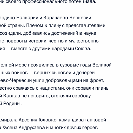
ии своего профессионального потенциала.
ль
ардино-Балкарии и Карачаево-Черкесии
ой страны. Плечом к плечу с представителями
ик
 созидали, добивались достижений в науке
ые повороты истории, честно и мужественно
ительные грамоты у 24 вновь
ия – вместе с другими народами Союза.
ударств и будет
нных мероприятий
полной мере проявились в суровые годы Великой
шных воинов – верных сыновей и дочерей
аево-Черкесии ушли добровольцами на фронт,
естно сражаясь с нацистами, они сорвали планы
 Кавказ не покорить, отстояли свободу
росам
1
2м
й Родины.
ласть, Ново-Огарёво
мирала Арсения Головко, командира танковой
 Хусена Андрухаева и многих других героев –