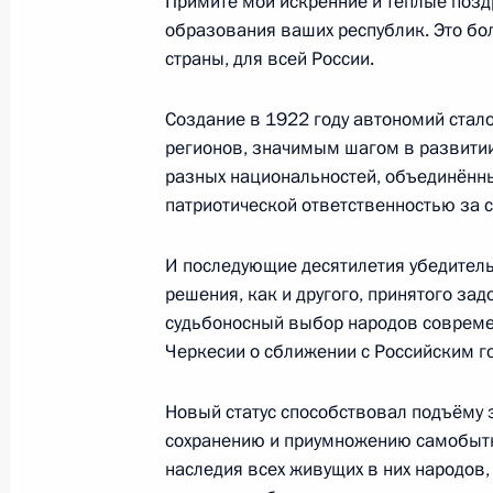
Примите мои искренние и тёплые позд
Встреча с членом Президиума Бос
образования ваших республик. Это бол
Додиком
страны, для всей России.
20 сентября 2022 года, 17:50
Москва, Крем
Создание в 1922 году автономий стал
регионов, значимым шагом в развитии
разных национальностей, объединённ
Торжественное заседание по случа
патриотической ответственностью за 
20 сентября 2022 года, 17:30
Москва, Крем
И последующие десятилетия убедитель
решения, как и другого, принятого зад
судьбоносный выбор народов совреме
Встреча с руководителями предпри
Черкесии о сближении с Российским г
20 сентября 2022 года, 14:35
Москва, Крем
Новый статус способствовал подъёму 
сохранению и приумножению самобытны
Церемония вручения верительных 
наследия всех живущих в них народо