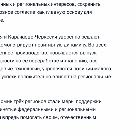
ных и региональных интересов, сохранить
зное согласие как главную основу для
е.
ана Ильхамом Алиевым
3
ия и Карачаево-Черкесия уверенно решают
демонстрируют позитивную динамику. Во всех
енное производство, повышается выпуск
ности по её переработке и хранению, всё
овые технологии, укрепляются позиции малого
джепом Тайипом Эрдоганом
4
ти успехи положительно влияют на региональные
омик трёх регионов стали меры поддержки
принятые федеральными и региональными
дии Нарендрой Моди
4
 и впредь помогать своим, отечественным