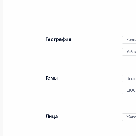
10 сентября 2022 года, 13:30
Москва
Посещение Международного центра
География
Кирг
10 сентября 2022 года, 13:00
Москва
Узбе
Показат
Темы
Внеш
ШОС
Лица
Жапа
Встреча с военнослужащими Во