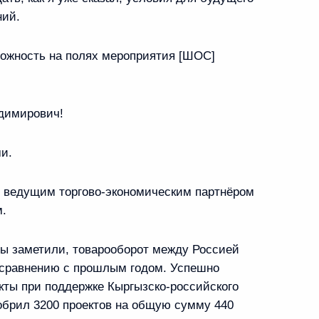
ным канцлером Германии
ний.
можность на полях мероприятия [ШОС]
димирович!
примет участие в заседании
ШОС в Самарканде
и.
 ведущим торгово-экономическим партнёром
м.
ельник
 Вы заметили, товарооборот между Россией
росам
2
7м
о сравнению с прошлым годом. Успешно
кты при поддержке Кыргызско-российского
обрил 3200 проектов на общую сумму 440