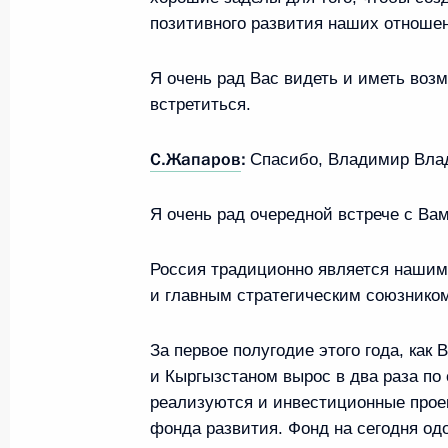
Телефонный разговор с Федераль
позитивного развития наших отноше
Олафом Шольцем
Я очень рад Вас видеть и иметь воз
13 сентября 2022 года, 19:35
встретиться.
С.Жапаров
:
Спасибо, Владимир Вла
15–16 сентября Президент России 
Совета глав государств – членов 
Я очень рад очередной встрече с Вам
13 сентября 2022 года, 17:35
Россия традиционно является нашим
и главным стратегическим союзнико
12 сентября 2022 года, понед
За первое полугодие этого года, как
Совещание по экономическим воп
и Кыргызстаном вырос в два раза п
реализуются и инвестиционные прое
12 сентября 2022 года, 13:50
Москва, Кремль
фонда развития. Фонд на сегодня од