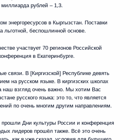
а Анной Поповой
 миллиарда рублей – 1,3.
3
м энергоресурсов в Кыргызстан. Поставки
а льготной, беспошлинной основе.
учаю 100-летия образования
36
50м
естве участвует 70 регионов Российской
ужбы России
конференция в Екатеринбурге.
ые связи. В [Киргизской] Республике девять
ем на русском языке. В киргизских школах
а наш взгляд очень важно. Мы хотим Вас
к
стане русского языка: это то, что является
езопасности ОДКБ
ений по очень многим другим направлениям.
1
, Ново-Огарёво
м прошли Дни культуры России и конференция
дых лидеров прошёл также. Всё это очень
ать, как я уже сказал, условия для будущего