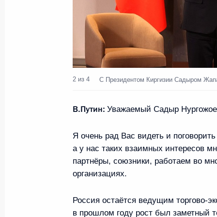
Встреча с Председателем КНР Си 
15 сентября 2022 года, 14:20
Самарканд
2 из 4
C Президентом Киргизии Садыром Жап
Встреча с Премьер-министром Па
В.Путин:
15 сентября 2022 года, 13:10
Самарканд
Уважаемый Садыр Нургожое
Я очень рад Вас видеть и поговорит
а у нас таких взаимных интересов мн
Встреча с Президентом Ирана Сей
партнёры, союзники, работаем во м
15 сентября 2022 года, 12:30
Самарканд
организациях.
Россия остаётся ведущим торгово-эк
Встреча с Президентом Туркменис
в прошлом году рост был заметный то