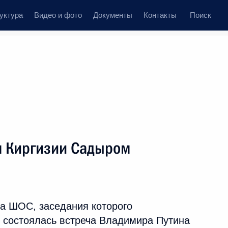
уктура
Видео и фото
Документы
Контакты
Поиск
ственный Совет
Совет Безопасности
Комиссии и советы
елеграммы
Сведения о Президенте
сентябрь, 2022
ть следующие материалы
м Киргизии Садыром
г
ми делегаций стран –
3
а ШОС, заседания которого
, состоялась встреча Владимира Путина