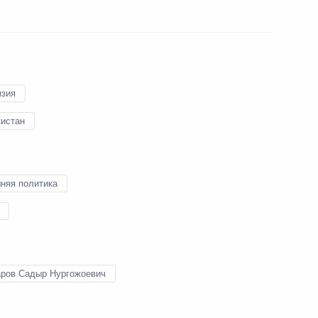
 самбо и бокса в «Лужниках»
10
8м
изия
кистан
ь предыдущие материалы
няя политика
ров Садыр Нургожоевич
енно-Морского Флота