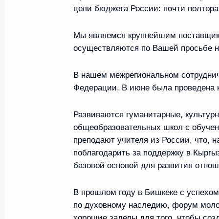
Встреча с главой Роспотребнадзор
цели бюджета России: почти полтора
14 сентября 2022 года, 17:30
Москва, Кремль
Мы являемся крупнейшим поставщико
осуществляются по Вашей просьбе н
Торжественное мероприятие по сл
В нашем межрегиональном сотруднич
санитарно-эпидемиологической сл
Федерации. В июне была проведена 
14 сентября 2022 года, 16:15
Москва, Кремль
Развиваются гуманитарные, культурн
общеобразовательных школ с обучени
преподают учителя из России, что, н
13 сентября 2022 года, вторни
поблагодарить за поддержку в Кыргыз
Заседание Совета коллективной б
базовой основой для развития отнош
13 сентября 2022 года, 21:40
Московская область
В прошлом году в Бишкеке с успехо
по духовному наследию, форум моло
хорошие заделы для того, чтобы созд