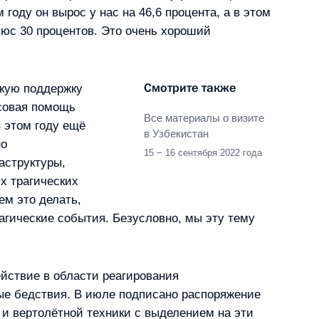
оду он вырос у нас на 46,6 процента, а в этом
люс 30 процентов. Это очень хороший
Смотрите также
кую поддержку
 Садыром Жапаровым
4
совая помощь
Все материалы о визите
 этом году ещё
в Узбекистан
но
15 − 16 сентября 2022 года
аструктуры,
х трагических
ем это делать,
рагические события. Безусловно, мы эту тему
ым секретарём ООН Антониу
ействие в области реагирования
ые бедствия. В июле подписано распоряжение
 и вертолётной техники с выделением на эти