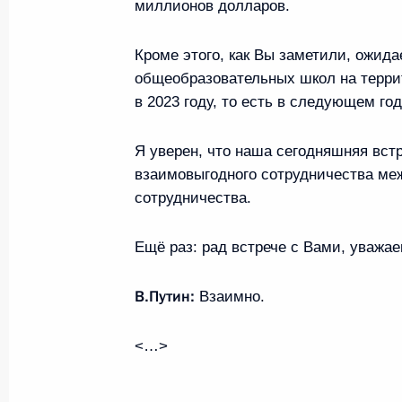
миллионов долларов.
11 сентября 2022 года, воскре
Кроме этого, как Вы заметили, ожида
Телефонный разговор с Президен
общеобразовательных школ на терри
Макроном
в 2023 году, то есть в следующем год
11 сентября 2022 года, 17:00
Я уверен, что наша сегодняшняя вст
взаимовыгодного сотрудничества ме
сотрудничества.
10 сентября 2022 года, суббот
Ещё раз: рад встрече с Вами, уваж
Владимир Путин поздравил москви
10 сентября 2022 года, 14:00
Москва
В.Путин:
Взаимно.
<…>
Открытие нового колеса обозрения
Московского скоростного диаметр