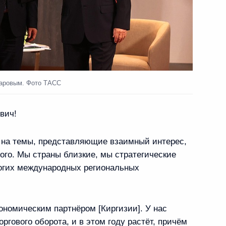
Цзиньпином
3
аровым. Фото ТАСС
кистана Шехбазом Шарифом
2
вич!
ь на темы, представляющие взаимный интерес,
ого. Мы страны близкие, мы стратегические
едом Эбрахимом Раиси
3
ногих международных региональных
ономическим партнёром [Киргизии]. У нас
тана Сердаром
ргового оборота, и в этом году растёт, причём
2