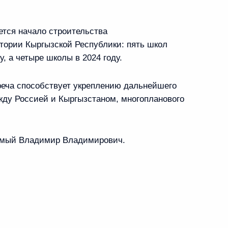
сенье
ется начало строительства
том Франции Эммануэлем
тории Кыргызской Республики: пять школ
у, а четыре школы в 2024 году.
реча способствует укреплению дальнейшего
жду Россией и Кыргызстаном, многопланового
а
аемый Владимир Владимирович.
чей с Днём города
4
9м
 на ВДНХ и участка
4
16м
а