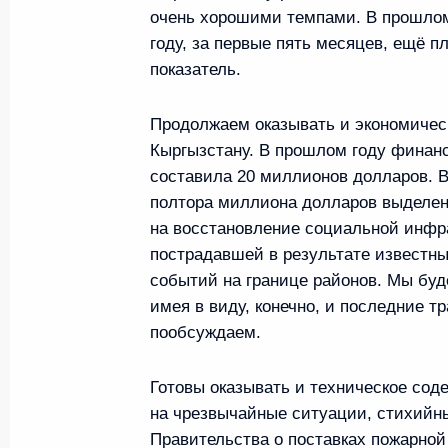
Бердымухамедовым
очень хорошими темпами. В прошлом г
году, за первые пять месяцев, ещё п
15 сентября 2022 года, 11:45
Самарканд
показатель.
Продолжаем оказывать и экономичес
Встреча с Президентом Киргизии
Кыргызстану. В прошлом году финан
составила 20 миллионов долларов. В
15 сентября 2022 года, 11:00
Самарканд
полтора миллиона долларов выделе
на восстановление социальной инфр
пострадавшей в результате известны
14 сентября 2022 года, среда
событий на границе районов. Мы буд
имея в виду, конечно, и последние т
Телефонный разговор с Генеральн
пообсуждаем.
Гутеррешем
14 сентября 2022 года, 20:00
Готовы оказывать и техническое сод
на чрезвычайные ситуации, стихийн
Правительства о поставках пожарной