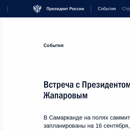
Президент России
События
Стр
Президент
Администрация
Государ
Новости
Стенограммы
Поездки
Т
События
Показа
Встреча с Президенто
Жапаровым
15 сентября 2022 года, четвер
Церемония посадки деревьев глава
участниц саммита ШОС
В Самарканде на полях саммит
запланированы на 16 сентября
15 сентября 2022 года, 18:15
Самарканд