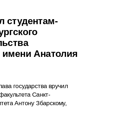
л студентам-
ургского
льства
 имени Анатолия
лава государства вручил
факультета Санкт-
итета Антону Збарскому,