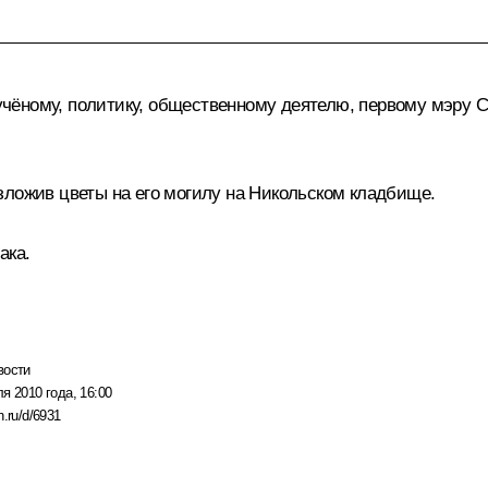
ёному, политику, общественному деятелю, первому мэру С
зложив цветы на его могилу на Никольском кладбище.
ака.
вости
я 2010 года, 16:00
n.ru/d/6931