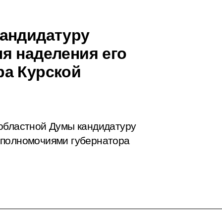
кандидатуру
я наделения его
ра Курской
 областной Думы кандидатуру
 полномочиями губернатора