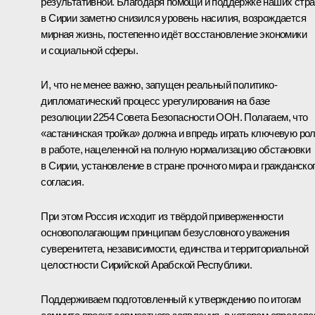
результативной. Благодаря помощи и поддержке наших стра
в Сирии заметно снизился уровень насилия, возрождается
мирная жизнь, постепенно идёт восстановление экономики
и социальной сферы.
И, что не менее важно, запущен реальный политико-
дипломатический процесс урегулирования на базе
резолюции 2254 Совета Безопасности ООН. Полагаем, что
«астанинская тройка» должна и впредь играть ключевую ро
в работе, нацеленной на полную нормализацию обстановки
в Сирии, установление в стране прочного мира и гражданско
согласия.
При этом Россия исходит из твёрдой приверженности
основополагающим принципам безусловного уважения
суверенитета, независимости, единства и территориальной
целостности Сирийской Арабской Республики.
Поддерживаем подготовленный к утверждению по итогам