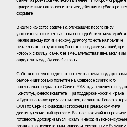
саммита проект совместного заявления, в котором определ
приоритетные направления взаимодействия в трёхсторонне
формате.
Видим в качестве задачи на ближайшую перспективу
условиться о конкретных шагах по содействию межсирийск
инклюзивному политическому диалогу, то есть на практике
реализовать нашу договорённость о создании условий, при
которых сирийцы сами, без вмешательства извне, могли бы
определить судьбу своей страны.
Собственно, именно для этого тремя нашими государствами
было инициировано принятие на Конгрессе сирийского
национального диалога в Сочи в 2018 году решения о созда
Конституционного комитета. При поддержке России, Ирана
и Турции, а также при участии спецпосланника Генсекретаря
ООН по Сирии сирийскими сторонами в рамках комитета
достигнут заметный прогресс. Важно, что сирийцы проявили
готовность договариваться, искать и находить консенсусны
развязки по приоритетным вопросам, связанным с будущим