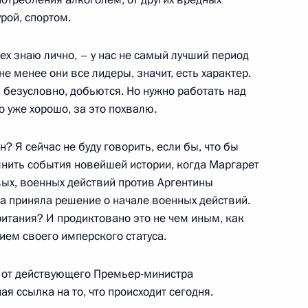
16
8м
рой, спортом.
сех знаю лично, – у нас не самый лучший период
не менее они все лидеры, значит, есть характер.
тана Сердаром
а, безусловно, добьются. Но нужно работать над
6
то уже хорошо, за это похвалю.
? Я сейчас не буду говорить, если бы, что бы
омнить события новейшей истории, когда Маргарет
вых, военных действий против Аргентины
истан
а приняла решение о начале военных действий.
ритания? И продиктовано это не чем иным, как
ем своего имперского статуса.
, от действующего Премьер-министра
я ссылка на то, что происходит сегодня.