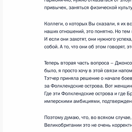
Шестой Каспийский саммит
привычек, заняться физической культу
29 июня 2022 года, 15:15
Ашхабад
Коллеги, о которых Вы сказали, я их в
наших отношений, это понятно. Но тем 
Встреча с Президентом Туркменис
И если они захотят, они нужного успех
Бердымухамедовым
собой. А то, что они об этом говорят, э
29 июня 2022 года, 14:00
Ашхабад
Теперь вторая часть вопроса – Джонсон
было, я просто хочу в этой связи нап
Тэтчер приняла решение о начале бое
Владимир Путин прибыл в Туркмен
за Фолклендские острова. Вот женщин
Где эти Фолклендские острова и где Б
29 июня 2022 года, 12:00
Ашхабад
имперскими амбициями, подтверждени
Поэтому думаю, что, во всяком случае
28 июня 2022 года, вторник
Великобритании это не очень корректна