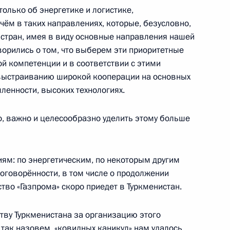
 только об энергетике и логистике,
ём в таких направлениях, которые, безусловно,
оссийско-индонезийских
6
12м
 стран, имея в виду основные направления нашей
ворились о том, что выберем эти приоритетные
й компетенции и в соответствии с этими
выстраиванию широкой кооперации на основных
ленности, высоких технологиях.
 Джоко Видодо
1
о, важно и целесообразно уделить этому больше
ям: по энергетическим, по некоторым другим
ургского международного
1
6м
оговорённости, в том числе о продолжении
тво «Газпрома» скоро приедет в Туркменистан.
тву Туркменистана за организацию этого
 так назовем, «ковидных каникул» нам удалось