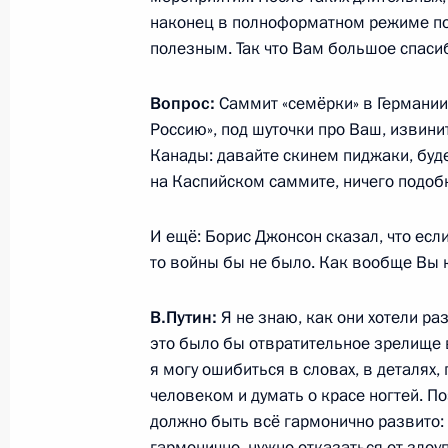
наконец в полноформатном режиме пор
29 июня 2022 года, среда
полезным. Так что Вам большое спаси
Владимир Путин ответил на вопрос
Вопрос:
Саммит «семёрки» в Германии
29 июня 2022 года, 23:25
Ашхабад
Россию», под шуточки про Ваш, извинит
Канады: давайте скинем пиджаки, буде
на Каспийском саммите, ничего подоб
Беседа с Президентом Азербайдж
И ещё: Борис Джонсон сказал, что ес
29 июня 2022 года, 22:30
Ашхабад
то войны бы не было. Как вообще Вы к
В.Путин:
Я не знаю, как они хотели раз
Беседа с Президентом Ирана Сейе
это было бы отвратительное зрелище 
29 июня 2022 года, 21:30
Ашхабад
я могу ошибиться в словах, в деталях
человеком и думать о красе ногтей. По
должно быть всё гармонично развито: и
гармонично, нужно отказаться от злоу