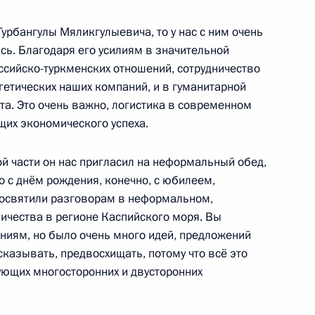
Гурбангулы Мяликгулыевича, то у нас с ним очень
ь. Благодаря его усилиям в значительной
ссийско-туркменских отношений, сотрудничество
гетических наших компаний, и в гуманитарной
а регионов России
та. Это очень важно, логистика в современном
1
9м
их экономического успеха.
й части он нас пригласил на неформальный обед,
 с днём рождения, конечно, с юбилеем,
посвятили разговорам в неформальном,
ичества в регионе Каспийского моря. Вы
ниям, но было очень много идей, предложений
иков и ветеранов СВР
4
9м
ссказывать, предвосхищать, потому что всё это
и
ующих многосторонних и двусторонних