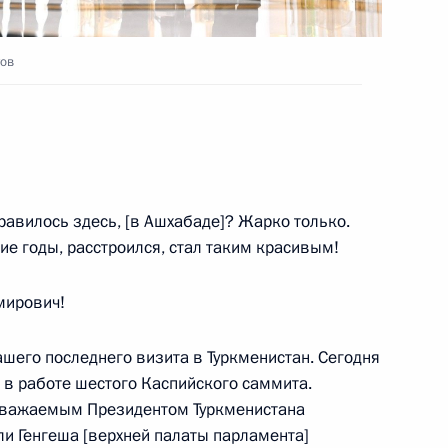
тов
м Объединённой зерновой
3
равилось здесь, [в Ашхабаде]? Жарко только.
ие годы, расстроился, стал таким красивым!
ом Узбекистана Шавкатом
ирович!
шего последнего визита в Туркменистан. Сегодня
я в работе шестого Каспийского саммита.
оуважаемым Президентом Туркменистана
довия Артёмом Здуновым
3
и Генгеша [верхней палаты парламента]