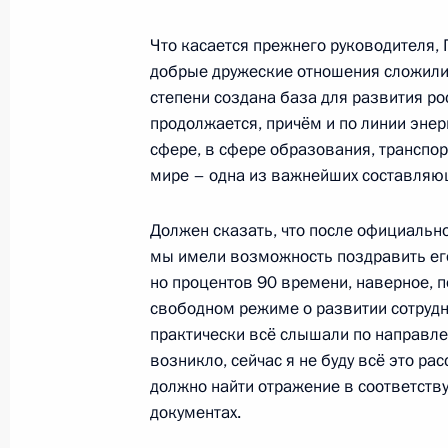
Моди
Что касается прежнего руководителя, 
1 июля 2022 года, 13:35
добрые дружеские отношения сложилис
степени создана база для развития ро
продолжается, причём и по линии энер
Обращение к участникам IX Форум
сфере, в сфере образования, транспор
и Белоруссии
мире – одна из важнейших составляющ
1 июля 2022 года, 12:20
Должен сказать, что после официально
мы имели возможность поздравить его
но процентов 90 времени, наверное, 
30 июня 2022 года, четверг
свободном режиме о развитии сотрудн
практически всё слышали по направле
Владимир Путин поздравил сотрудн
возникло, сейчас я не буду всё это ра
со столетием нелегальной разведк
должно найти отражение в соответств
30 июня 2022 года, 20:00
Москва
документах.