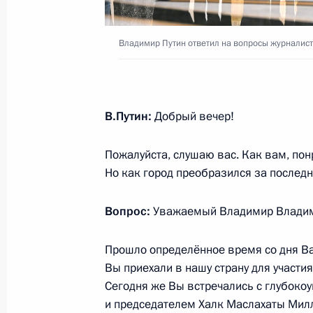
Владимир Путин ответил на вопросы журналис
Встреча с генеральным директоро
компании Дмитрием Сергеевым
6 июля 2022 года, 14:05
Москва, Кремль
В.Путин:
Добрый вечер!
Пожалуйста, слушаю вас. Как вам, пон
5 июля 2022 года, вторник
Но как город преобразился за последн
Телефонный разговор с Президент
Мирзиёевым
Вопрос:
Уважаемый Владимир Владим
5 июля 2022 года, 19:00
Прошло определённое время со дня Ва
Вы приехали в нашу страну для участи
Сегодня же Вы встречались с глубок
Встреча с главой Республики Мор
и председателем Халк Маслахаты Милл