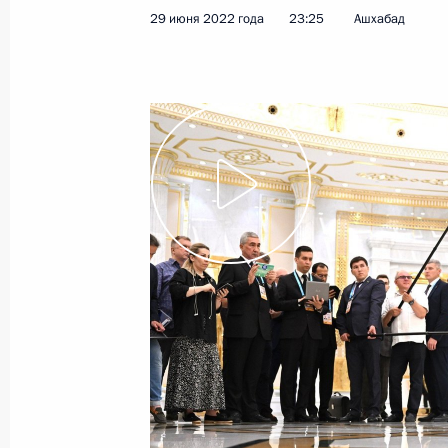
29 июня 2022 года
23:25
Ашхабад
Встреча с победителями конкурса 
7 июля 2022 года, 17:40
Москва, Кремль
6 июля 2022 года, среда
Телефонный разговор с Премьер-
Пашиняном
6 июля 2022 года, 19:25
Телефонный разговор с Президент
Раджапаксой
6 июля 2022 года, 14:20