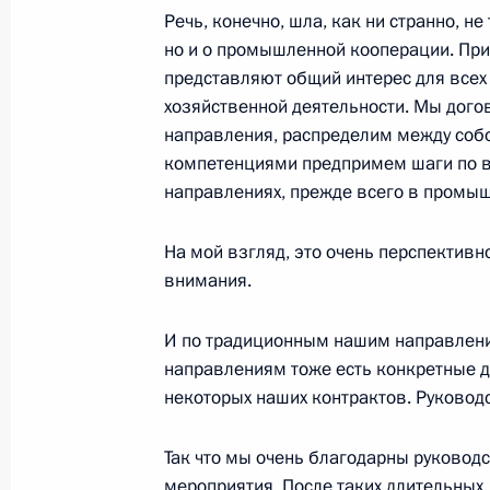
Речь, конечно, шла, как ни странно, не
но и о промышленной кооперации. Прич
Заявления для прессы по итогам р
представляют общий интерес для всех
переговоров
хозяйственной деятельности. Мы дого
30 июня 2022 года, 18:05
Москва, Кремль
направления, распределим между собо
компетенциями предпримем шаги по 
направлениях, прежде всего в промыш
Встреча с Президентом Индонезии
На мой взгляд, это очень перспективн
30 июня 2022 года, 17:50
Москва, Кремль
внимания.
И по традиционным нашим направлени
Обращение к участникам X Петерб
направлениям тоже есть конкретные д
юридического форума
некоторых наших контрактов. Руководс
30 июня 2022 года, 12:30
Так что мы очень благодарны руководс
мероприятия. После таких длительных,