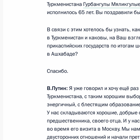
Туркменистана
Гурбангулы Мяликгул
5 июля 2022 года, 13:55
Москва, Кремль
исполнилось 65 лет. Вы поздравили б
В связи с этим хотелось бы узнать, к
4 июля 2022 года, понедельник
в Туркменистан и каковы, на Ваш взг
Встреча с Министром обороны Сер
прикаспийских государств по итогам 
в Ашхабаде?
4 июля 2022 года, 13:30
Москва, Кремль
Спасибо.
1 июля 2022 года, пятница
В.Путин:
Я уже говорил и хочу ещё раз
Туркменистана, с таким хорошим выбо
Совещание с постоянными членами
энергичный, с блестящим образование
1 июля 2022 года, 14:00
Москва, Кремль
У нас складываются хорошие, добрые о
предшественника, своего отца. И у на
во время его визита в Москву. Мы на
двусторонних отношений и начали прет
Телефонный разговор с Премьер-