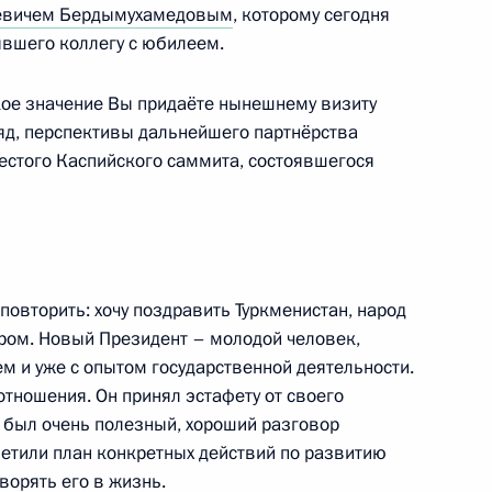
ыевичем Бердымухамедовым
, которому сегодня
ывшего коллегу с юбилеем.
акое значение Вы придаёте нынешнему визиту
ляд, перспективы дальнейшего партнёрства
геем Шойгу
шестого Каспийского саммита, состоявшегося
1
 повторить: хочу поздравить Туркменистан, народ
ром. Новый Президент – молодой человек,
 Совета Безопасности
1
м и уже с опытом государственной деятельности.
тношения. Он принял эстафету от своего
с был очень полезный, хороший разговор
метили план конкретных действий по развитию
ворять его в жизнь.
министром Индии Нарендрой