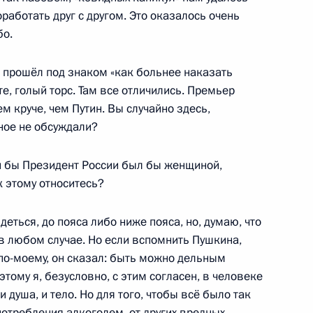
аботать друг с другом. Это оказалось очень
бо.
ы журналистов
3
20м
 прошёл под знаком «как больнее наказать
е, голый торс. Там все отличились. Премьер
м круче, чем Путин. Вы случайно здесь,
ное не обсуждали?
ана Ильхамом Алиевым
2
ли бы Президент России был бы женщиной,
 этому относитесь?
деться, до пояса либо ниже пояса, но, думаю, что
дом Эбрахимом Раиси
4
в любом случае. Но если вспомнить Пушкина,
, по-моему, он сказал: быть можно дельным
этому я, безусловно, с этим согласен, в человеке
 душа, и тело. Но для того, чтобы всё было так
потребления алкоголем, от других вредных