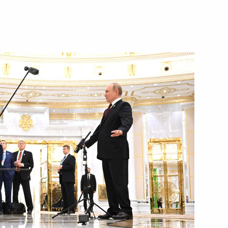
«Лидеры России»
:
7
министром Армении Николом
ом Шри-Ланки Готабаей