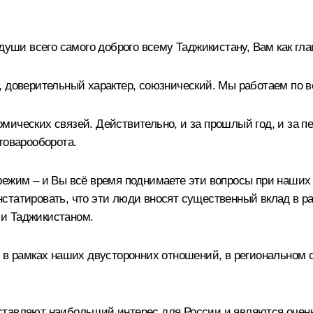
души всего самого доброго всему Таджикистану, Вам как гла
, доверительный характер, союзнический. Мы работаем по в
мических связей. Действительно, и за прошлый год, и за п
товарооборота.
режим – и Вы всё время поднимаете эти вопросы при наших 
статировать, что эти люди вносят существенный вклад в р
и Таджикистаном.
 в рамках наших двусторонних отношений, в региональном с
ставляют наибольший интерес для России и являются очень