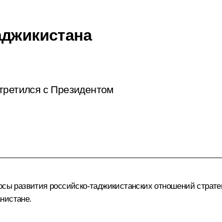
аджикистана
третился с Президентом
осы развития российско-таджикистанских отношений стратег
нистане.