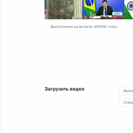
индонезийских переговоров
30 июня 2022 года
Видео, 12 мин.
Выступление на встрече «БРИКС плюс»
Загрузить видео
Высо
Станд
Владимир Путин ответил