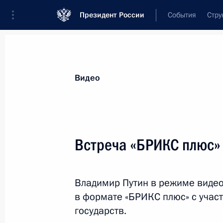
Президент России
События
Стру
Видеозаписи
Фотографии
Аудиозапи
Все материалы
Выступления
Совещан
Видео
Показа
Встреча «БРИКС плюс»
Обращение к участникам IX
Владимир Путин в режиме видео
Форума регионов России
в формате «БРИКС плюс» с учас
и Белоруссии
государств.