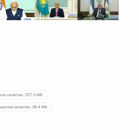
международного
юридического форума
30 июня 2022 года
Видео, 6 мин.
кое качество,
257.0 МБ
артное качество,
36.4 МБ
Шестой Каспийский саммит