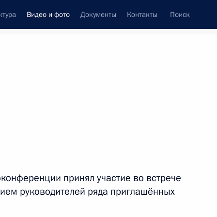
ктура
Видео и фото
Документы
Контакты
Поиск
си
ия, встречи
Встречи со СМИ
июль, 2022
ть следующие материалы
Владимир Путин поздравил
конференции принял участие во встрече
сотрудников и ветеранов СВР
тием руководителей ряда приглашённых
со столетием нелегальной
разведки