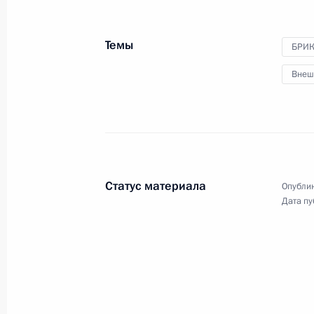
на вопросы журналистов
Темы
БРИ
Внеш
29 июня 2022 года
Видео, 20 мин.
Статус материала
Опублик
Дата пу