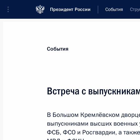
Президент России
События
Стру
Президент
Администрация
Государст
Новости
Стенограммы
Поездки
Те
События
Показа
Встреча с выпускника
Встреча с Президентом Туркменис
Бердымухамедовым
В Большом Кремлёвском дворце
29 июня 2022 года, 14:00
Ашхабад
выпускниками высших военных 
ФСБ, ФСО и Росгвардии, а такж