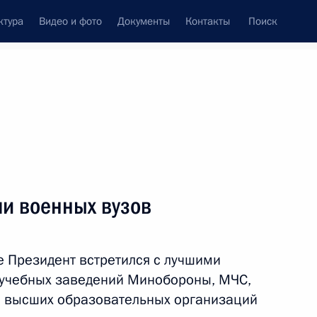
ктура
Видео и фото
Документы
Контакты
Поиск
венный Совет
Совет Безопасности
Комиссии и советы
леграммы
Сведения о Президенте
июнь, 2022
ть следующие материалы
ми военных вузов
тана Сердаром
6
 Президент встретился с лучшими
учебных заведений Минобороны, МЧС,
е высших образовательных организаций