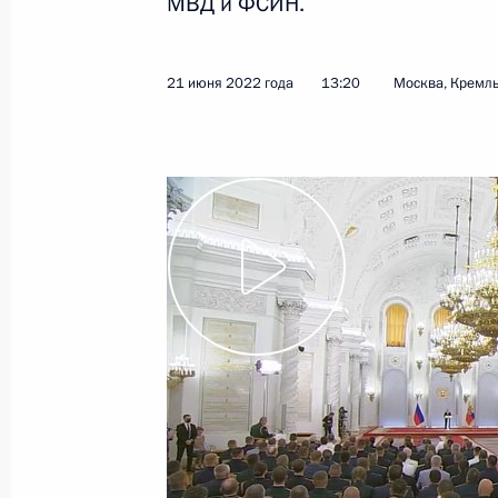
МВД и ФСИН.
Владимир Путин прибыл в Туркмен
29 июня 2022 года, 12:00
Ашхабад
21 июня 2022 года
13:20
Москва, Кремл
28 июня 2022 года, вторник
Встреча с Президентом Таджикист
28 июня 2022 года, 17:00
Душанбе
27 июня 2022 года, понедельник
Телефонный разговор с Президен
Болсонаро
27 июня 2022 года, 18:25