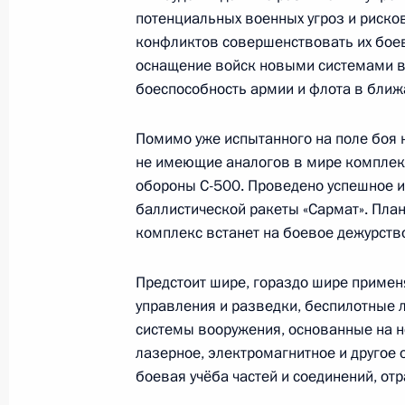
потенциальных военных угроз и риско
конфликтов совершенствовать их боев
оснащение войск новыми системами в
24 июня 2022 года, пятница
боеспособность армии и флота в ближ
Встреча «БРИКС плюс»
Помимо уже испытанного на поле боя н
24 июня 2022 года, 17:30
Московская облас
не имеющие аналогов в мире комплек
обороны С-500. Проведено успешное 
баллистической ракеты «Сармат». План
25 июня состоится встреча Владим
комплекс встанет на боевое дежурств
Белоруссии Александром Лукашенк
Предстоит шире, гораздо шире примен
24 июня 2022 года, 12:00
управления и разведки, беспилотные 
системы вооружения, основанные на н
лазерное, электромагнитное и другое 
23 июня 2022 года, четверг
боевая учёба частей и соединений, о