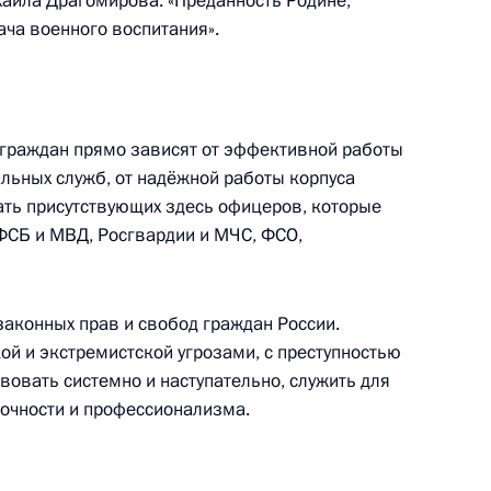
хаила Драгомирова: «Преданность Родине,
ача военного воспитания».
стного Солдата
12
 граждан прямо зависят от эффективной работы
ровский сад
льных служб, от надёжной работы корпуса
вать присутствующих здесь офицеров, которые
ФСБ и МВД, Росгвардии и МЧС, ФСО,
:
4
законных прав и свобод граждан России.
ой и экстремистской угрозами, с преступностью
твовать системно и наступательно, служить для
очности и профессионализма.
узов
14
15м