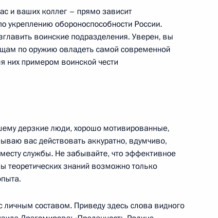
2
4м
ас и ваших коллег – прямо зависит
ть
по укреплению обороноспособности России.
главить воинские подразделения. Уверен, вы
щам по оружию овладеть самой современной
для них примером воинской чести
астие в XIV саммите БРИКС
шему дерзкие люди, хорошо мотивированные,
изываю вас действовать аккуратно, вдумчиво,
 форума БРИКС
1
8м
 месту службы. Не забывайте, что эффективное
ы теоретических знаний возможно только
опыта.
с личным составом. Приведу здесь слова видного
 Совета Безопасности
1