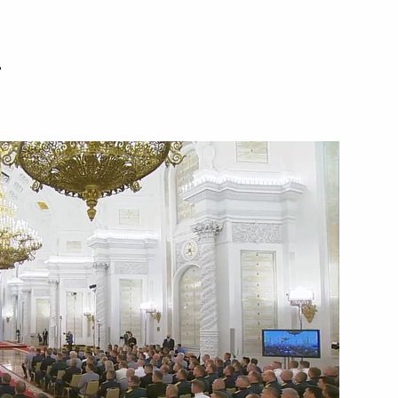
истан
ь
ана Эмомали Рахмоном
4
том Бразилии Жаиром