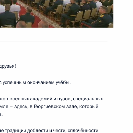
 переговоры с Президентом
друзья!
шхабад для участия в шестом
 с успешным окончанием учёбы.
ков военных академий и вузов, специальных
ле – здесь, в Георгиевском зале, который
аджикистан с рабочим
а.
 традиции доблести и чести, сплочённости