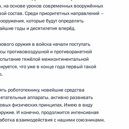
в, на основе уроков современных вооружённых
ой состав. Среди приоритетных направлений –
ооружения, которые будут определять
айшие годы и десятилетия вперёд.
3
9м
ового оружия в войска начали поступать
ть
сы противовоздушной и противоракетной
испытание тяжёлой межконтинентальной
ируется, что уже в конце года первый такой
ира Путина с Президентом
о.
о
ять робототехнику, новейшие средства
летательные аппараты, активно развивать
овых физических принципах. Имею в виду
оружие. И конечно, продолжится интенсивная
тработка взаимодействия с нашими союзниками.