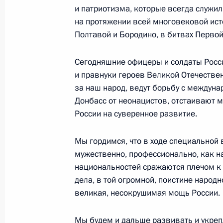
и патриотизма, которые всегда служил
на протяжении всей многовековой исто
Полтавой и Бородино, в битвах Перво
Встреча с директором Федерально
мониторингу Юрием Чиханчиным
Сегодняшние офицеры и солдаты Росси
и правнуки героев Великой Отечестве
27 июня 2022 года, 14:05
Москва, Кремль
за наш народ, ведут борьбу с междун
Донбасс от неонацистов, отстаивают м
России на суверенное развитие.
25 июня 2022 года, суббота
Встреча с Президентом Белорусси
Мы гордимся, что в ходе специальной
мужественно, профессионально, как н
25 июня 2022 года, 18:10
Санкт-Петербург
национальностей сражаются плечом к п
дела, в той огромной, поистине народ
великая, несокрушимая мощь России.
Обращение к выпускникам российс
Мы будем и дальше развивать и укреп
25 июня 2022 года, 00:00