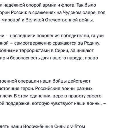
и надёжной опорой армии и флота. Так было
рии России: в сражениях на Чудском озере, под
й мировой и Великой Отечественной войны.
й службы по финансовому
3
и – наследники поколения победителей, внуки
нной – самоотверженно сражаются за Родину,
ародными террористами в Сирии, защищают
ир и безопасность для нашего народа, право
и Александром Лукашенко
 военной операции наши бойцы действуют
6
астоящие герои. Российские воины разных
лечу. В этом единении, вере в правоту своего
ной поддержке, которую чувствуют наши воины, –
ких школ
1
3м
лять наши Вооружённые Силы с учётом