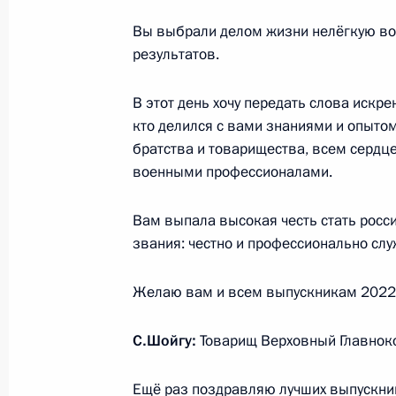
Вы выбрали делом жизни нелёгкую вои
результатов.
20 июня 2022 года, понедельник
В этот день хочу передать слова искр
Рабочая встреча с губернатором 
кто делился с вами знаниями и опыто
Чибисом
братства и товарищества, всем сердц
20 июня 2022 года, 13:45
Москва, Кремль
военными профессионалами.
Вам выпала высокая честь стать росс
18 июня 2022 года, суббота
звания: честно и профессионально слу
Открытие объектов здравоохранени
Желаю вам и всем выпускникам 2022 г
18 июня 2022 года, 16:10
Санкт-Петербург
С.Шойгу:
Товарищ Верховный Главнок
Ещё раз поздравляю лучших выпускни
Встреча с членом Президиума Бос