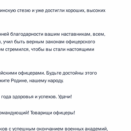
нскую стезю и уже достигли хороших, высоких
енней благодарности вашим наставникам, всем,
Мурманской области Андреем
3
м, учил быть верным законам офицерского
ем стремился, чтобы вы стали настоящими
ийскими офицерами. Будьте достойны этого
жите Родине, нашему народу.
я в регионах России
:
3
ода здоровья и успехов. Удачи!
омандующий! Товарищи офицеры!
ков с успешным окончанием военных академий,
нии и Герцеговины Милорадом
4