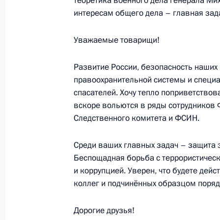
теоретика военного дела генерала Ми
22 июня 2022 года, 13:45
Москва, Кремль
интересам общего дела – главная зад
Уважаемые товарищи!
Возложение венка к Могиле Неизве
Развитие России, безопасность наших
22 июня 2022 года, 12:05
Москва, Александ
правоохранительной системы и специа
спасателей. Хочу тепло поприветство
вскоре вольются в ряды сотрудников 
21 июня 2022 года, вторник
Следственного комитета и ФСИН.
Заседание Президиума Госсовета
Среди ваших главных задач – защита 
21 июня 2022 года, 17:15
Москва, Кремль
Беспощадная борьба с террористическ
и коррупцией. Уверен, что будете дейс
коллег и подчинённых образцом поряд
Встреча с выпускниками военных в
Дорогие друзья!
21 июня 2022 года, 13:20
Москва, Кремль