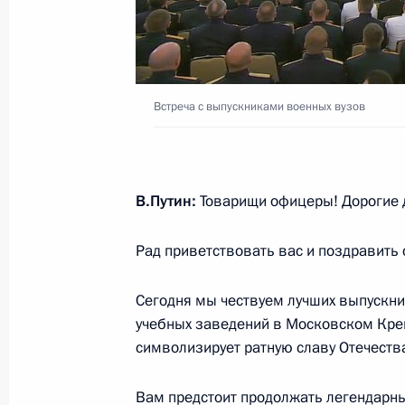
30 июня Владимир Путин проведёт
Индонезии Джоко Видодо
Встреча с выпускниками военных вузов
27 июня 2022 года, 17:20
В.Путин:
Товарищи офицеры! Дорогие 
29 июня Владимир Путин посетит А
Каспийском саммите
Рад приветствовать вас и поздравить
27 июня 2022 года, 17:15
Сегодня мы чествуем лучших выпускни
учебных заведений в Московском Крем
28 июня Владимир Путин посетит Т
символизирует ратную славу Отечеств
визитом
Вам предстоит продолжать легендарные
27 июня 2022 года, 17:10