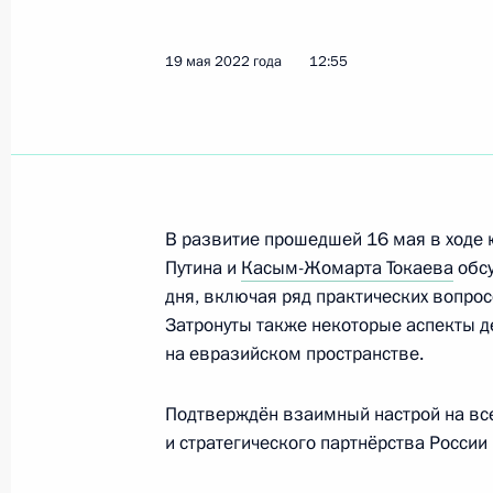
23 мая в Сочи состоятся перегово
с Президентом Республики Белару
19 мая 2022 года
12:55
20 мая 2022 года, 15:00
19 мая 2022 года, четверг
Встреча с главой госкорпорации «
В развитие прошедшей 16 мая в ходе
19 мая 2022 года, 15:50
Московская област
Путина и
Касым-Жомарта Токаева
обсу
дня, включая ряд практических вопрос
Затронуты также некоторые аспекты 
на евразийском пространстве.
Телефонный разговор с Президент
Жомартом Токаевым
Подтверждён взаимный настрой на вс
19 мая 2022 года, 12:55
и стратегического партнёрства России 