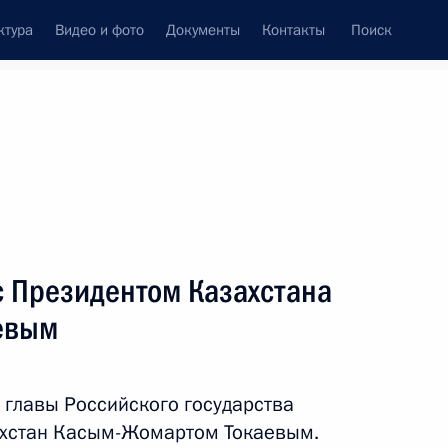
ктура
Видео и фото
Документы
Контакты
Поиск
венный Совет
Совет Безопасности
Комиссии и советы
леграммы
Сведения о Президенте
май, 2022
ть следующие материалы
с Президентом Казахстана
евым
2
10м
ь, Ново-Огарёво
 главы Российского государства
ахстан Касым-Жомартом Токаевым.