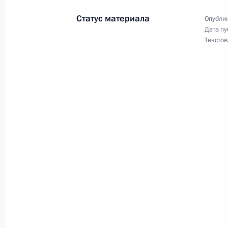
17 мая 2022 года, 19:25
Статус материала
Опублик
Дата пу
Текстов
Совещание по развитию нефтяной 
17 мая 2022 года, 16:00
Москва, Кремль
16 мая 2022 года, понедельник
Беседа с Премьер-министром Арм
16 мая 2022 года, 21:20
Москва, Кремль
Беседа с Президентом Киргизии 
16 мая 2022 года, 20:30
Москва, Кремль