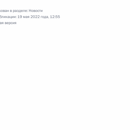
ован в разделе:
Новости
бликации:
19 мая 2022 года, 12:55
ая версия
отрасли
1
11м
ении Николом Пашиняном
2
Садыром Жапаровым
3