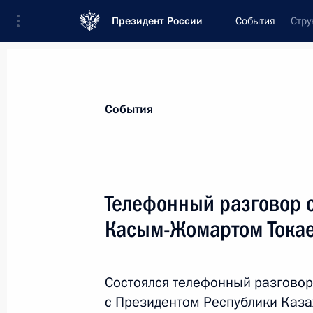
Президент России
События
Стру
Президент
Администрация
Государст
Новости
Стенограммы
Поездки
Те
События
Показа
Телефонный разговор 
Касым-Жомартом Тока
Заседание Совета Безопасности
20 мая 2022 года, 15:50
Московская област
Состоялся телефонный разговор
с Президентом Республики Каз