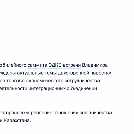
ры Владимира Путина
сь Александром Лукашенко
Росатом» Алексеем Лихачёвым
1
 юбилейного
саммита
ОДКБ
встречи
Владимира
ь, Ново-Огарёво
ждены актуальные темы двусторонней повестки
ов торгово-экономического сотрудничества.
деятельности интеграционных объединений
ом Казахстана Касым-
естороннее укрепление отношений союзничества
и Казахстана.