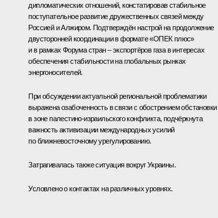
дипломатических отношений, констатировав стабильное
поступательное развитие дружественных связей между
Россией и Алжиром. Подтверждён настрой на продолжение
двусторонней координации в формате «ОПЕК плюс»
и в рамках Форума стран – экспортёров газа в интересах
обеспечения стабильности на глобальных рынках
энергоносителей.
При обсуждении актуальной региональной проблематики
выражена озабоченность в связи с обострением обстановки
в зоне палестино-израильского конфликта, подчёркнута
важность активизации международных усилий
по ближневосточному урегулированию.
Затрагивалась также ситуация вокруг Украины.
Условлено о контактах на различных уровнях.