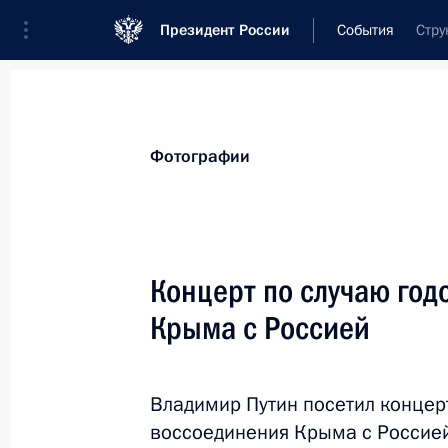
Президент России
События
Стру
Президент
Администрация
Государст
Новости
Стенограммы
Поездки
Те
Фотографии
Показа
Концерт по случаю го
Крыма с Россией
126 отдельной бригаде береговой
наименование гвардейской
28 марта 2022 года, 14:50
Владимир Путин посетил концер
воссоединения Крыма с Россией