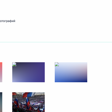
 академии наук Александром
3
фотографий
ациональной гвардии
2м
идента для молодых деятелей
5
55м
етей и юношества 2021 года