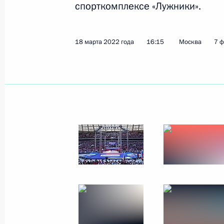
спорткомплексе «Лужники».
Встреча с президентом Российской
Сергеевым
18 марта 2022 года
16:15
Москва
7 
28 марта 2022 года, 13:40
Москва, Кремль
27 марта 2022 года, воскресенье
Обращение по случаю Дня войск н
27 марта 2022 года, 00:00
25 марта 2022 года, пятница
Встреча с лауреатами премий През
культуры и за произведения для д