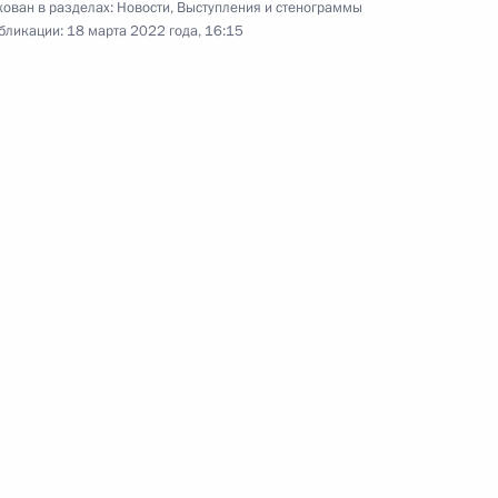
ован в разделах:
Новости
,
Выступления и стенограммы
инистром Израиля Нафтали
бликации:
18 марта 2022 года, 16:15
ва
:
3
сть, Ново-Огарёво
ным канцлером Германии