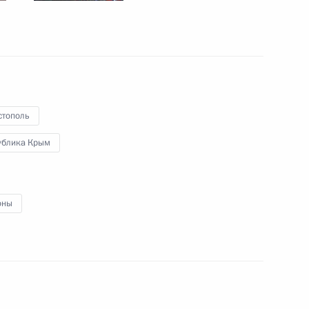
сть, Ново-Огарёво
дента для молодых деятелей
етей и юношества 2021 года
стополь
ублика Крым
оны
 Совета Безопасности
1
сть, Ново-Огарёво