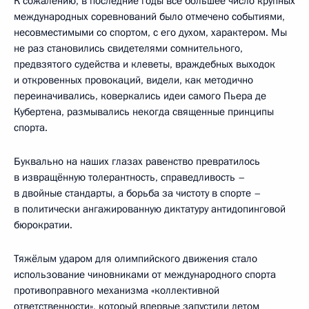
К сожалению, в последние годы всё большее число крупных
международных соревнований было отмечено событиями,
несовместимыми со спортом, с его духом, характером. Мы
не раз становились свидетелями сомнительного,
предвзятого судейства и клеветы, враждебных выходок
и откровенных провокаций, видели, как методично
переиначивались, коверкались идеи самого Пьера де
Кубертена, размывались некогда священные принципы
спорта.
Буквально на наших глазах равенство превратилось
в извращённую толерантность, справедливость –
в двойные стандарты, а борьба за чистоту в спорте –
в политически ангажированную диктатуру антидопинговой
бюрократии.
Тяжёлым ударом для олимпийского движения стало
использование чиновниками от международного спорта
противоправного механизма «коллективной
ответственности», который впервые запустили летом