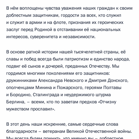
В нём воплощены чувства уважения наших граждан к своим
доблестным защитникам, гордости за всех, кто служил
и служит в армии и на флоте, признания их героических
заслуг перед Родиной в отстаивании её национальных
интересов, суверенитета и независимости.
В основе ратной истории нашей тысячелетней страны, её
славы и побед всегда были патриотизм и единство народа,
подвиг её сынов и дочерей, преданных Отечеству. Мы
гордимся многими поколениями его защитников:
дружинниками Александра Невского и Дмитрия Донского,
ополченцами Минина и Пожарского, героями Полтавы
и Бородино, Сталинграда и неудержимого штурма
Берлина, – всеми, кто по заветам предков «Отчизну
мужеством прославил».
В этот день наши искренние, самые сердечные слова
благодарности – ветеранам Великой Отечественной войны.
Мы всегда будем помнить, что именно вы – доблестное