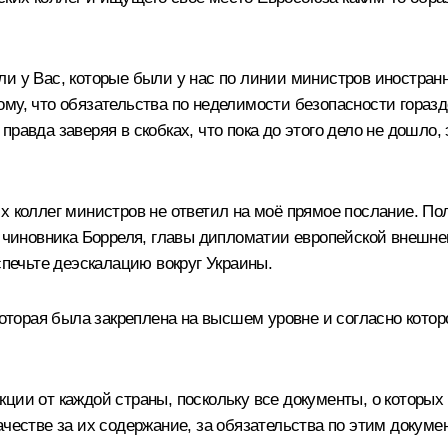
ли у Вас, которые были у нас по линии министров иностран
му, что обязательства по неделимости безопасности горазд
равда заверяя в скобках, что пока до этого дело не дошло, 
х коллег министров не ответил на моё прямое послание. П
т чиновника Борреля, главы дипломатии европейской внешне
спечьте деэскалацию вокруг Украины.
которая была закреплена на высшем уровне и согласно котор
кции от каждой страны, поскольку все документы, о которы
ачестве за их содержание, за обязательства по этим докуме