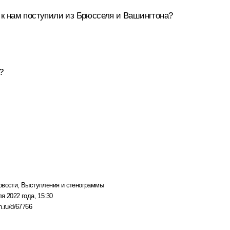
е к нам поступили из Брюсселя и Вашингтона?
?
овости
,
Выступления и стенограммы
я 2022 года, 15:30
n.ru/d/67766