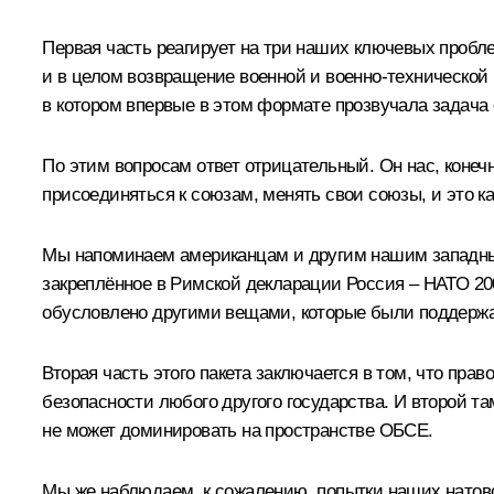
Первая часть реагирует на три наших ключевых проб
и в целом возвращение военной и военно-технической 
в котором впервые в этом формате прозвучала задача
По этим вопросам ответ отрицательный. Он нас, конечн
присоединяться к союзам, менять свои союзы, и это ка
Мы напоминаем американцам и другим нашим западным 
закреплённое в Римской декларации Россия – НАТО 200
обусловлено другими вещами, которые были поддержан
Вторая часть этого пакета заключается в том, что пра
безопасности любого другого государства. И второй та
не может доминировать на пространстве ОБСЕ.
Мы же наблюдаем, к сожалению, попытки наших натовс