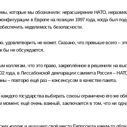
лемы, которые мы обозначили: нерасширение НАТО, неразм
конфигурации в Европе на позиции 1997 года, когда был п
 обеспечить неделимость безопасности.
о, удовлетворить не может. Сказано, что превыше всего – эт
к бы не обсуждается.
коллегам, что это право, закреплённое в решениях на выс
2 года, в Лиссабонской декларации саммита Россия – НАТО 
ы – повторю ещё раз – консенсусом в качестве пакета.
во каждого государства выбирать союзы ограничено его же об
м момент, ещё очень важный, заключается в том, что ни одна
ких коллег и ищущего своё место Евросоюза каким-то образ