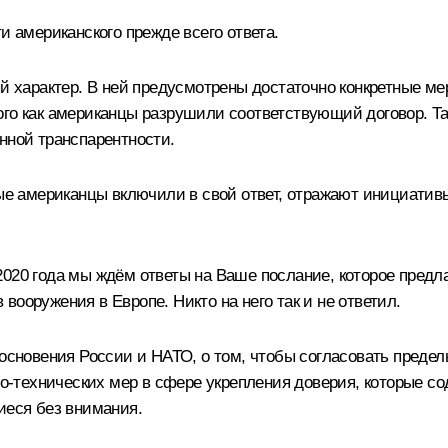
и американского прежде всего ответа.
ый характер. В ней предусмотрены достаточно конкретные м
ого как американцы разрушили соответствующий договор. Т
нной транспарентности.
орые американцы включили в свой ответ, отражают инициат
2020 года мы ждём ответы на Ваше послание, которое предл
ооружения в Европе. Никто на него так и не ответил.
икосновения России и НАТО, о том, чтобы согласовать пре
нно-технических мер в сфере укрепления доверия, которые 
иеся без внимания.