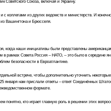
ик Советского Союза, включая и Украину.
у и с коллегами из других ведомств и министерств. И конеч
 из Вашингтона и Брюсселя.
я, когда наши инициативы были представлены американцам
м в рамках Совета Россия – НАТО, – это было в середине я
блем безопасности в Евроатлантике.
тдельной встрече, чтобы дополнительно уточнить некоторые
, 25 января нам прислали ответы – ответ Соединённых Штато
межведомственном формате.
ем понятно, кто играет главную роль в решении этих вопро