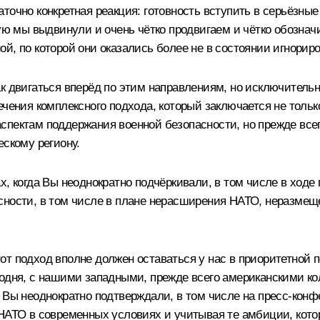
точно конкретная реакция: готовность вступить в серьёзные
рую мы выдвинули и очень чётко продвигаем и чётко обознач
ой, по которой они оказались более не в состоянии игнор
ак двигаться вперёд по этим направлениям, но исключитель
чения комплексного подхода, который заключается не только
пектам поддержания военной безопасности, но прежде всего
ескому региону.
х, когда Вы неоднократно подчёркивали, в том числе в ходе
асности, в том числе в плане нерасширения НАТО, неразме
т подход вполне должен оставаться у нас в приоритетной п
годня, с нашими западными, прежде всего американскими ко
 Вы неоднократно подтверждали, в том числе на
пресс-конф
НАТО в современных условиях и учитывая те амбиции, котор