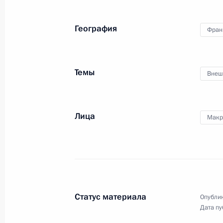
7 февраля 2022 года, 23:40
Москва, Кремль
География
Фран
Объявлены лауреаты премии Презид
и инноваций для молодых учёных з
Темы
Внеш
7 февраля 2022 года, 12:00
Москва
Лица
Макр
6 февраля 2022 года, воскресенье
Телефонный разговор с Президент
Бибиловым
6 февраля 2022 года, 10:50
Статус материала
Опублик
Дата пу