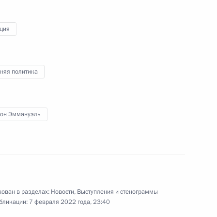
ция
ента в области науки
3
а 2021 год
няя политика
он Эммануэль
ом Южной Осетии Анатолием
ован в разделах:
Новости
,
Выступления и стенограммы
бликации:
7 февраля 2022 года, 23:40