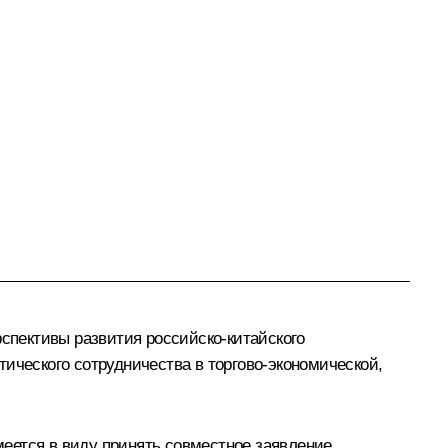
рспективы развития российско-китайского
ического сотрудничества в торгово-экономической,
еется в виду принять совместное заявление,