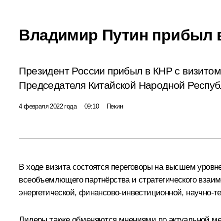
Владимир Путин прибыл 
Президент России прибыл в КНР с визито
Председателя Китайской Народной Респуб
4 февраля 2022 года
09:10
Пекин
В ходе визита состоятся переговоры на высшем уровне
всеобъемлющего партнёрства и стратегического взаимо
энергетической, финансово-инвестиционной, научно-те
Лидеры также обменяются мнениями по актуальной меж