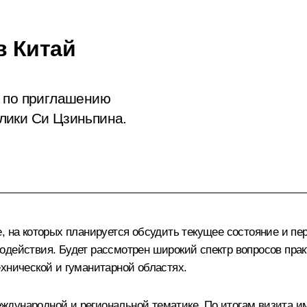
в Китай
м по приглашению
лики Си Цзиньпина.
, на которых планируется обсудить текущее состояние и пе
действия. Будет рассмотрен широкий спектр вопросов практ
хнической и гуманитарной областях.
дународной и региональной тематике. По итогам визита им