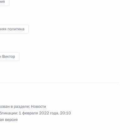
рия
 Совета Безопасности
1
асть, Ново-Огарёво
няя политика
н Виктор
монументу «Мать-Родина»
5
адбище в Санкт-Петербурге
г
ован в разделе:
Новости
бликации:
1 февраля 2022 года, 20:10
ая версия
ва
:
3
асть, Ново-Огарёво