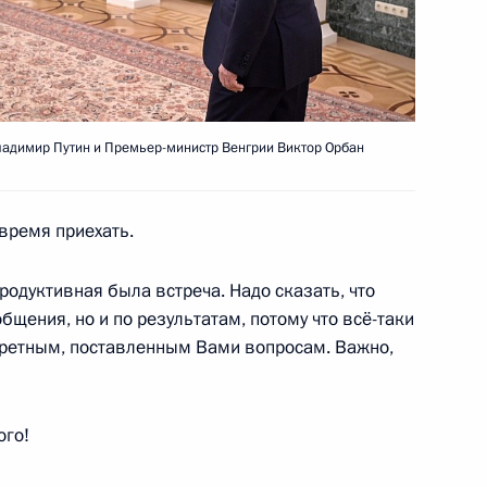
 Венгрии Виктором Орбаном
3
адимир Путин и Премьер-министр Венгрии Виктор Орбан
время приехать.
инистром Италии Марио
родуктивная была встреча. Надо сказать, что
щения, но и по результатам, потому что всё-таки
кретным, поставленным Вами вопросам. Важно,
ого!