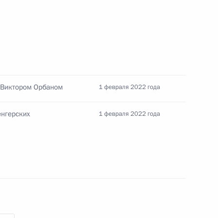
й Леонида Куравлёва
 Виктором Орбаном
1 февраля 2022 года
енгерских
1 февраля 2022 года
том Франции Эммануэлем