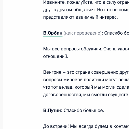
Телефонный разговор с Президен
Извините, пожалуйста, что в силу огра
Макроном
друг с другом общаться. Но это не по
представляют взаимный интерес.
31 января 2022 года, 21:35
В.Орбан
(как переведено)
:
Спасибо бо
1 февраля состоятся переговоры В
Мы все вопросы обсудили. Очень удов
министром Венгрии Виктором Орб
отношений.
31 января 2022 года, 15:10
Венгрия – это страна совершенно друг
вопросы мировой политики могут реша
что тот вклад, который мы могли сдел
Встреча с Министром юстиции Кон
договорённостей, мы смогли осуществ
31 января 2022 года, 13:45
Москва, Кремль
В.Путин:
Спасибо большое.
Соболезнования в связи с кончин
До встречи! Мы всегда будем в контак