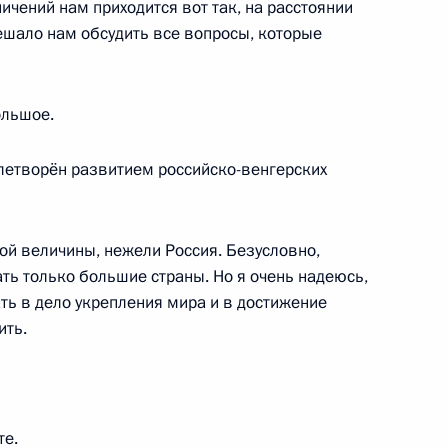
том Франции Эммануэлем
ничений нам приходится вот так, на расстоянии
мешало нам обсудить все вопросы, которые
льшое.
ладимира Путина с Премьер-
летворён развитием российско-венгерских
аном
ой величины, нежели Россия. Безусловно,
ть только большие страны. Но я очень надеюсь,
ать в дело укрепления мира и в достижение
стантином Чуйченко
3
ить.
ой Виктора Мережко
те.