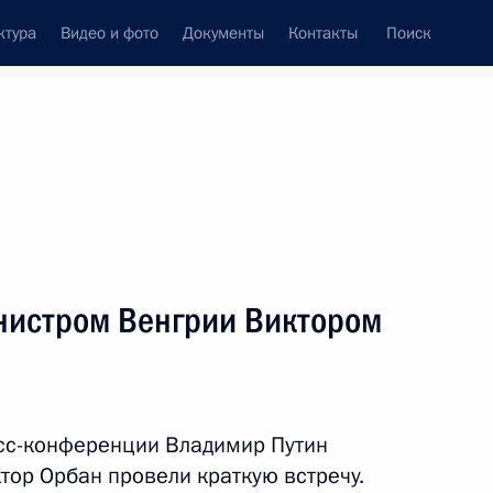
ктура
Видео и фото
Документы
Контакты
Поиск
венный Совет
Совет Безопасности
Комиссии и советы
леграммы
Сведения о Президенте
февраль, 2022
ть следующие материалы
нистром Венгрии Виктором
ых наград
:
40
сс-конференции Владимир Путин
тор Орбан провели краткую встречу.