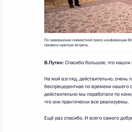
переговоров
1 февраля 2022 года, 20:05
Москва, Кремль
Переговоры с Премьер-министром
По завершении совместной пресс-конференции Вл
провели краткую встречу.
1 февраля 2022 года, 19:20
Москва, Кремль
В.Путин:
Спасибо большое, что нашли 
Телефонный разговор с премьер-м
На мой взгляд, действительно, очень п
Драги
беспрецедентная по времени нашего об
действительно мы поработали по кон
1 февраля 2022 года, 15:20
что они практически все реализуемы.
Ещё раз спасибо. И всего самого добр
31 января 2022 года, понедельник