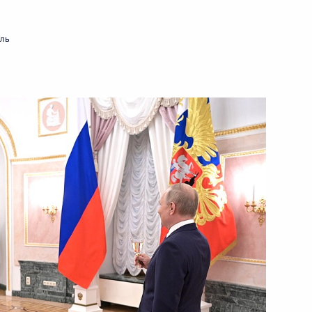
мль
и всея Руси Кириллом
3
грии Виктором Орбаном
1
ийско-венгерских
8
37м