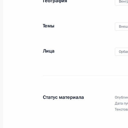
География
Венг
Совещание с постоянными членами
28 января 2022 года, 14:00
Московская обл
Темы
Внеш
27 января 2022 года, четверг
Лица
Орба
Владимир Путин возложил венок к 
на Пискарёвском мемориальном кл
27 января 2022 года, 13:20
Санкт-Петербур
Статус материала
Опублик
26 января 2022 года, среда
Дата пу
Текстов
Совещание с членами Правительст
26 января 2022 года, 17:55
Московская обл