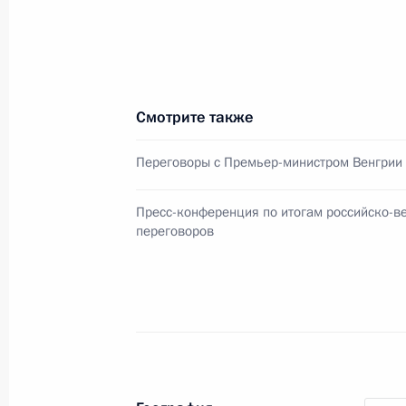
31 января 2022 года, 06:00
30 января 2022 года, воскресенье
Смотрите также
Соболезнования в связи с кончино
Переговоры с Премьер-министром Венгрии
30 января 2022 года, 18:00
Пресс-конференция по итогам российско-в
переговоров
28 января 2022 года, пятница
Телефонный разговор с Президен
Макроном
28 января 2022 года, 16:15