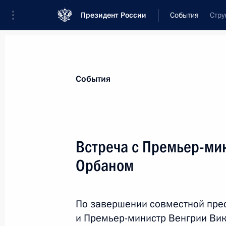
Президент России
События
Стру
Президент
Администрация
Государст
Новости
Стенограммы
Поездки
Те
События
Показа
Встреча с Премьер-ми
Орбаном
Церемония вручения государственн
2 февраля 2022 года, 14:40
Москва, Кремль
По завершении совместной пре
и Премьер-министр Венгрии Вик