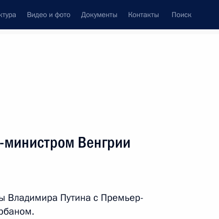
ктура
Видео и фото
Документы
Контакты
Поиск
-министром Венгрии
ы Владимира Путина с Премьер-
рбаном.