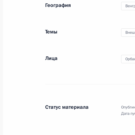
География
Венг
Темы
Внеш
Лица
Орба
Статус материала
Опублик
Дата пу