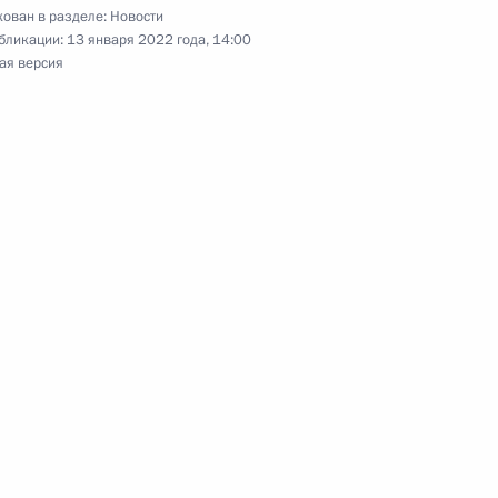
ован в разделе:
Новости
бликации:
13 января 2022 года, 14:00
 Собяниным
3
ая версия
еном Святого апостола
едом Эбрахимом Раиси
3