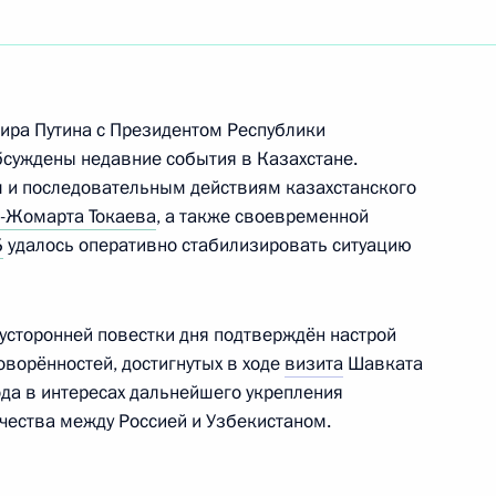
ого края Владимиром
6
ира Путина с Президентом Республики
суждены недавние события в Казахстане.
м и последовательным действиям казахстанского
-Жомарта Токаева
, а также своевременной
Б
удалось оперативно стабилизировать ситуацию
министром Армении Николом
усторонней повестки дня подтверждён настрой
ворённостей, достигнутых в ходе
визита
Шавката
да в интересах дальнейшего укрепления
ичества между Россией и Узбекистаном.