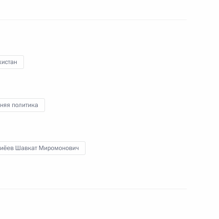
 Совета Безопасности
2
кистан
ом Финляндии Саули
няя политика
иёев Шавкат Миромонович
ом Венесуэлы Николасом