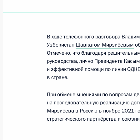
Встреча с губернатором Камчатск
Солодовым
В ходе телефонного разговора Владим
24 января 2022 года, 14:40
Москва, Кремль
Узбекистан
Шавкатом Мирзиёевым
об
Отмечено, что благодаря решительны
руководства, лично Президента
Касым
и эффективной помощи по линии
ОДК
22 января 2022 года, суббота
в стране.
Телефонный разговор с Премьер-
Пашиняном
При обмене мнениями по вопросам дв
на последовательную реализацию дого
22 января 2022 года, 12:15
Мирзиёева в Россию в ноябре 2021 го
стратегического партнёрства и союзн
21 января 2022 года, пятница