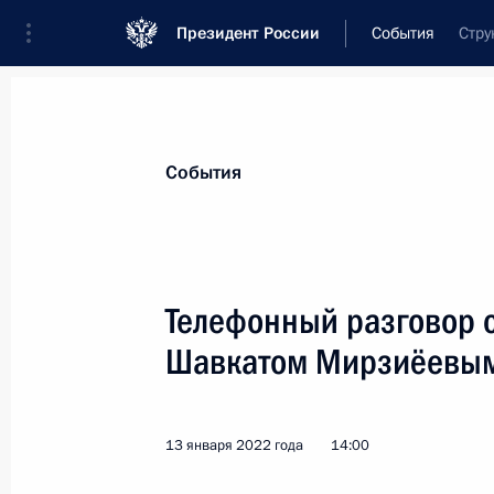
Президент России
События
Стру
Президент
Администрация
Государст
Новости
Стенограммы
Поездки
Те
События
Показа
Телефонный разговор 
Шавкатом Мирзиёевы
24 января 2022 года, понедельник
Телефонный разговор с Президент
Канелем Бермудесом
13 января 2022 года
14:00
24 января 2022 года, 18:10