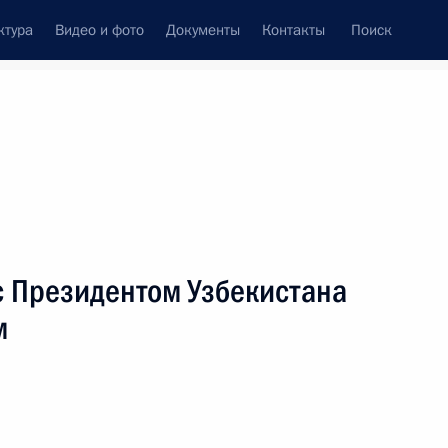
ктура
Видео и фото
Документы
Контакты
Поиск
венный Совет
Совет Безопасности
Комиссии и советы
леграммы
Сведения о Президенте
январь, 2022
ть следующие материалы
с Президентом Узбекистана
м
ом Кубы Мигелем Диас-