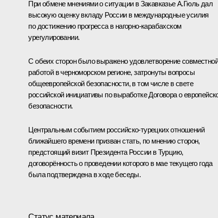
При обмене мнениями о ситуации в Закавказье А.Гюль дал
высокую оценку вкладу России в международные усилия
по достижению прогресса в
нагорно-карабахском
урегулировании
.
С обеих сторон было выражено удовлетворение совместно
работой в черноморском регионе, затронуты вопросы
общеевропейской безопасности, в том числе в свете
российской инициативы по выработке Договора о европейск
безопасности.
Центральным событием российско-турецких отношений
ближайшего времени призван стать, по мнению сторон,
предстоящий визит Президента России в Турцию,
договорённость о проведении которого в мае текущего года
была подтверждена в ходе беседы.
Статус материала