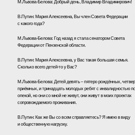
М.Львова-Белова
:
Добрый день, Владимир Владимирович!
В.Путин:
Мария Алексеевна, Вы член Совета Федерации
с какого года?
М.Львова-Белова:
Год назад я стала сенатором Совета
Федерации от Пензенской области.
В.Путин:
Мария Алексеевна, у Вас такая большая семья.
Сколько всего детей-то у Вас?
М.Львова-Белова:
Детей девять – пятеро рождённых, четве
приёмных, и тринадцать молодых ребят с инвалидностью п
опекой, но они со мной не живут, они живут в моих проектах
сопровождаемого проживания.
В.Путин:
Как же Вы со всем справляетесь? Я имею в виду
и общественную нагрузку.