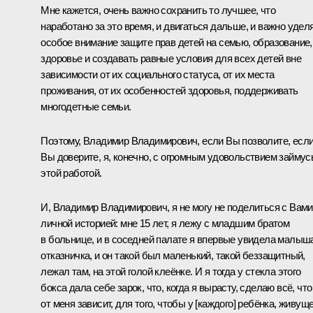
Мне кажется, очень важно сохранить то лучшее, что
наработано за это время, и двигаться дальше, и важно удел
особое внимание защите прав детей на семью, образование,
здоровье и создавать равные условия для всех детей вне
зависимости от их социального статуса, от их места
проживания, от их особенностей здоровья, поддерживать
многодетные семьи.
Поэтому, Владимир Владимирович, если Вы позволите, есл
Вы доверите, я, конечно, с огромным удовольствием займус
этой работой.
И, Владимир Владимирович, я не могу не поделиться с Вами
личной историей: мне 15 лет, я лежу с младшим братом
в больнице, и в соседней палате я впервые увидела малыш
отказничка, и он такой был маленький, такой беззащитный,
лежал там, на этой голой клеёнке. И я тогда у стекла этого
бокса дала себе зарок, что, когда я вырасту, сделаю всё, что
от меня зависит, для того, чтобы у [каждого] ребёнка, живущ