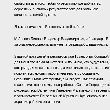
свой опыт для того, чтобы на этом поприще добиваться
серьёзных, значимых результатов уже для большого
количества семей и деток.
Я так понимаю, что Вы готовы к этой работе.
М.Львова-Белова:
Владимир Владимирович, я благодарю В
за оказанное доверие, для меня это правда большая честь.
Защитой прав детей я занимаюсь уже 15 лет, опыт большой,
для меня это и личная история. Я понимаю, что будут темы,
которые для меня пока новые, и мне только предстоит в них
погрузиться, но опыт работы «на земле», с социально
незащищёнными категориями, с многодетными семьями,
с сиротами, конечно же, опыт работы в Совете Федерации п
руководством
Валентины Ивановны Матвиенко
, я уверена, 
в этом поможет. Плюс с
Анной Юрьевной Кузнецовой
у нас
хорошие рабочие отношения.