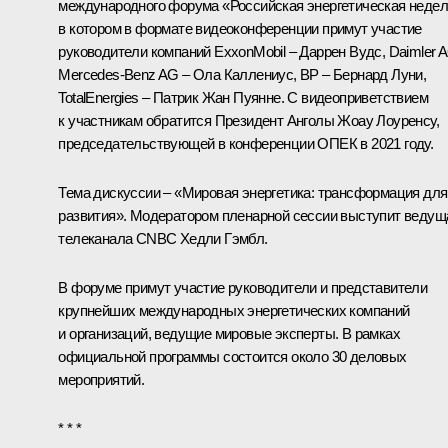
международного форума «Российская энергетическая недел
в котором в формате видеоконференции примут участие
руководители компаний ExxonMobil – Даррен Вудс, Daimler 
Mercedes-Benz AG – Ола Каллениус, BP – Бернард Луни,
TotalEnergies – Патрик Жан Пуянне. С видеоприветствием
к участникам обратится Президент Анголы Жоау Лоуренсу,
председательствующей в конференции ОПЕК в 2021 году.
Тема дискуссии – «Мировая энергетика: трансформация для
развития». Модератором пленарной сессии выступит ведущ
телеканала CNBC Хедли Гэмбл.
В форуме примут участие руководители и представители
крупнейших международных энергетических компаний
и организаций, ведущие мировые эксперты. В рамках
официальной программы состоится около 30 деловых
мероприятий.
* * *