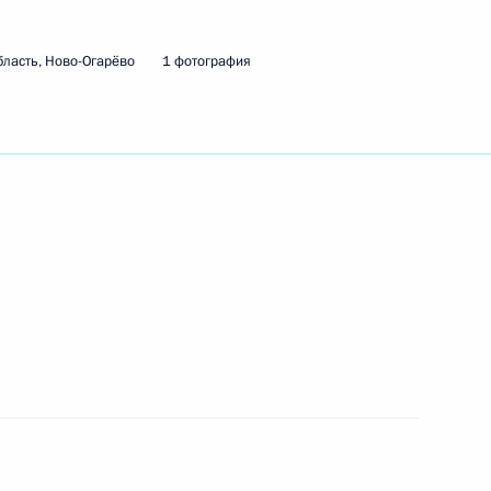
ливая Россия – За правду»
1
ласть, Ново-Огарёво
1 фотография
асть, Ново-Огарёво
 Совета Безопасности
1
асть, Ново-Огарёво
обеспечении развития АПК
:
3
асть, Ново-Огарёво
ится с Премьер-министром