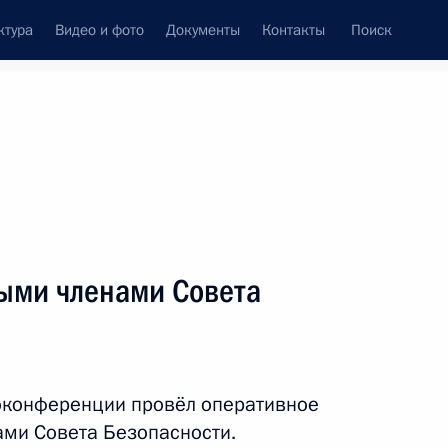
ктура
Видео и фото
Документы
Контакты
Поиск
венный Совет
Совет Безопасности
Комиссии и советы
леграммы
Сведения о Президенте
октябрь, 2021
ть следующие материалы
ыми членами Совета
ргу по случаю вступления
а Австрии
оконференции провёл оперативное
ми Совета Безопасности.