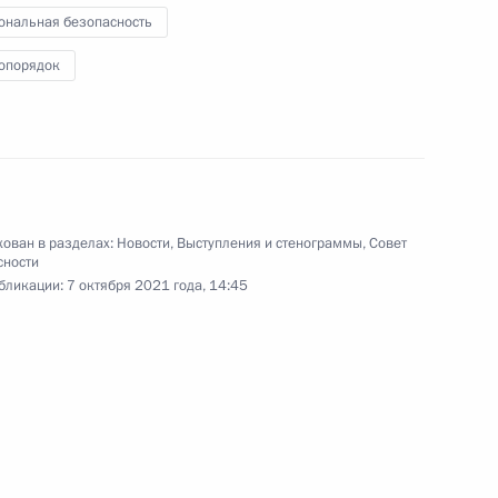
ональная безопасность
опорядок
е
льского хозяйства
1
3м
ости
ован в разделах:
Новости
,
Выступления и стенограммы
,
Совет
сности
бликации:
7 октября 2021 года, 14:45
м Хуснуллиным
3