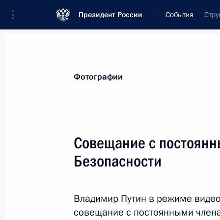
Президент России
События
Стру
Президент
Администрация
Государст
Новости
Стенограммы
Поездки
Те
Фотографии
Показа
Совещание с постоянн
Безопасности
Поздравление Александру Шалленбе
в должность Федерального канцлер
11 октября 2021 года, 19:20
Владимир Путин в режиме виде
совещание с постоянными члена