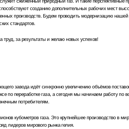
 служит сжиженный природный газ. И такие перспективные п
 способствуют созданию дополнительных рабочих мест высо
еменных производств. Будем проводить модернизацию наше
ских стандартов.
а труд, за результаты и желаю новых успехов!
щего завода идёт синхронно увеличению объёмов поставок 
се по переработке газа, а сегодня мы начинаем работу по в
конечным потребителям.
ионов кубометров газа. Это крупнейшее производство в мир
 ряд лидеров мирового рынка гелия.