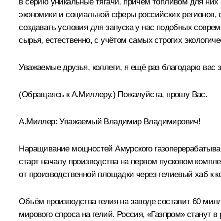
в серию уникальные тягачи, причём топливом для них
экономики и социальной сферы российских регионов,
создавать условия для запуска у нас подобных совр
сырья, естественно, с учётом самых строгих экологиче
Уважаемые друзья, коллеги, я ещё раз благодарю вас з
(Обращаясь к А.Миллеру
.
)
Пожалуйста, прошу Вас.
А.Миллер
: Уважаемый Владимир Владимирович!
Наращивание мощностей Амурского газоперерабатываю
старт началу производства на первом пусковом комплек
от производственной площадки через гелиевый хаб к 
Объём производства гелия на заводе составит 60 милл
мирового спроса на гелий. Россия, «Газпром» станут в