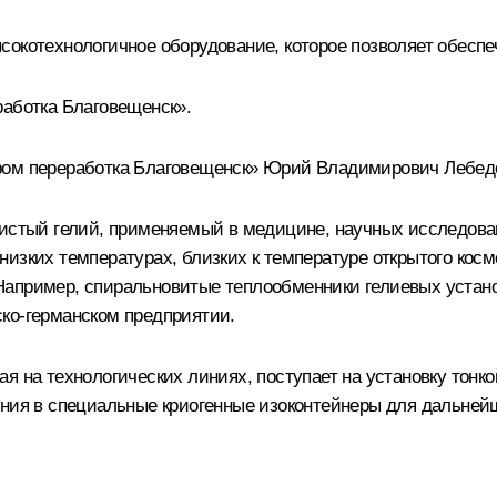
окотехнологичное оборудование, которое позволяет обеспеч
работка Благовещенск».
пром переработка Благовещенск» Юрий Владимирович Лебед
чистый гелий, применяемый в медицине, научных исследова
изких температурах, близких к температуре открытого косм
апример, спиральновитые теплообменники гелиевых установ
ко-германском предприятии.
 на технологических линиях, поступает на установку тонкой
ения в специальные криогенные изоконтейнеры для дальней