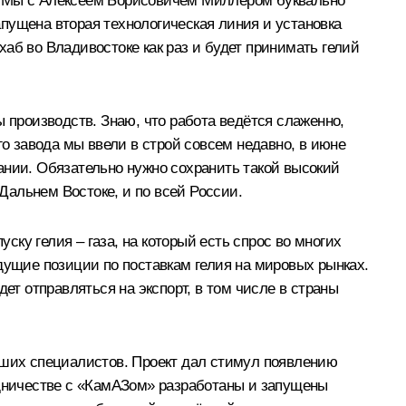
в. Мы с Алексеем Борисовичем Миллером буквально
пущена вторая технологическая линия и установка
аб во Владивостоке как раз и будет принимать гелий
 производств. Знаю, что работа ведётся слаженно,
 завода мы ввели в строй совсем недавно, в июне
ании. Обязательно нужно сохранить такой высокий
 Дальнем Востоке, и по всей России.
ку гелия – газа, на который есть спрос во многих
дущие позиции по поставкам гелия на мировых рынках.
ет отправляться на экспорт, в том числе в страны
наших специалистов. Проект дал стимул появлению
удничестве с «КамАЗом» разработаны и запущены