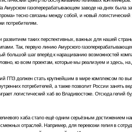
огистический центр по обслуживанию гелиевых контейнеро
 На Амурском газоперерабатывающем заводе на днях была за
рома» тесно связаны между собой, и новый логистический х
ки потребителям.
 и развитием таких перспективных, важных для нашей страны
пами. Так, первую линию Амурского газоперерабатывающего
новый большой шаг вперёд к наращиванию возможностей комп
ловно, ко всем проектам, которые мы реализуем и здесь, на
й ГПЗ должен стать крупнейшим в мире комплексом по выпус
утренних потребителей, а также позволит России занять ве
грает логистический хаб во Владивостоке. Отсюда гелий буд
е гелиевого хаба стало ещё одним серьёзным достижением 
а смежных отраслей. Например, для перевозки гелия в сотр