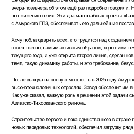
Сегодня во Владивостоке открывается современный л
вчера-позавчера об этом ещё раз подробно говорили.
по сжижению гелия. Эти два масштабных проекта «Газп
с Амурского ГПЗ, обеспечивать его дальнейшие постав
Хочу поблагодарить всех, кто трудится над созданием
ответственно, самым активным образом, хорошими тем
текущего года, и уже открыта вторая линия, сделан 
темп, такую динамику работы, и это требование, безус
После выхода на полную мощность в 2025 году Амурски
высокотехнологичных отраслях. Завод обеспечит им вн
Как уже сказал, важную роль в решении этой задачи сы
Азиатско-Тихоокеанского региона.
Строительство первого и пока единственного в стран
новых передовых технологий, обеспечил загрузку ряд