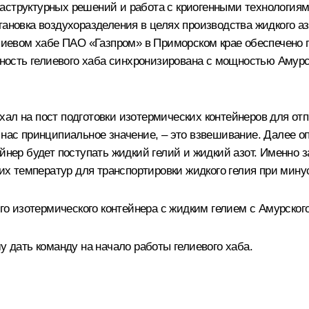
аструктурных решений и работа с криогенными технологиями
тановка воздухоразделения в целях производства жидкого аз
гелиевом хабе ПАО «Газпром» в Приморском крае обеспечено
льность гелиевого хаба синхронизирована с мощностью Амур
хал на пост подготовки изотермических контейнеров для от
 нас принципиальное значение, – это взвешивание. Далее о
ейнер будет поступать жидкий гелий и жидкий азот. Именно
ких температур для транспортировки жидкого гелия при минус
вого изотермического контейнера с жидким гелием с Амурско
дать команду на начало работы гелиевого хаба.