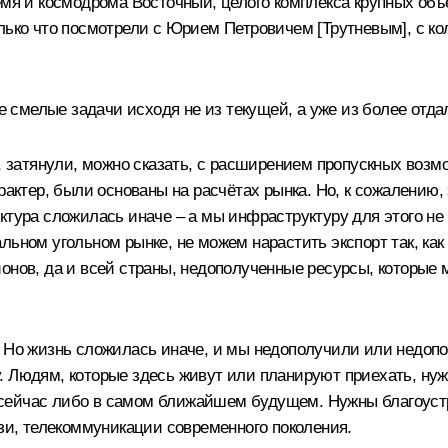
емя и космодрома Восточный, целого комплекса крупных объ
олько что посмотрели с Юрием Петровичем [Трутневым], с к
смелые задачи исходя не из текущей, а уже из более отдал
ь, затянули, можно сказать, с расширением пропускных воз
рактер, были основаны на расчётах рынка. Но, к сожалению, 
ктура сложилась иначе – а мы инфраструктуру для этого не
ьном угольном рынке, не можем нарастить экспорт так, как 
онов, да и всей страны, недополученные ресурсы, которые 
 Но жизнь сложилась иначе, и мы недополучили или недопол
. Людям, которые здесь живут или планируют приехать, нуж
же сейчас либо в самом ближайшем будущем. Нужны благоуст
язи, телекоммуникации современного поколения.