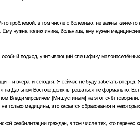
ой-то проблемой, в том числе с болезнью, не важны какие-т
Ему нужна поликлиника, больница, ему нужен медицинский 
им особый подход, учитывающий специфику малонаселённых
– и вчера, и сегодня. Я сейчас не буду забегать вперёд. Я
ия на Дальнем Востоке должны решаться не формально. Ест
ом Владимировичем [Мишустиным] на этот счёт говорили, 
 не только медицины, это касается образования и некоторых
ской реабилитации граждан, в том числе тех, кто перенёс к