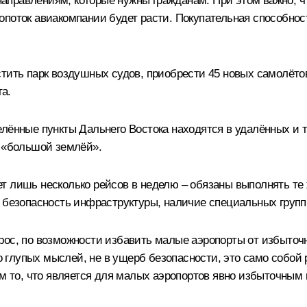
правлениям, которые нужны гражданам. При этом важно, чт
поток авиакомпании будет расти. Покупательная способность
стить парк воздушных судов, приобрести 45 новых самолёто
та.
елённые пункты Дальнего Востока находятся в удалённых и 
с «большой землёй».
т лишь несколько рейсов в неделю – обязаны выполнять те 
 безопасность инфраструктуры, наличие специальных групп 
рос, по возможности избавить малые аэропорты от избыто
го глупых мыслей, не в ущерб безопасности, это само собой
ам то, что является для малых аэропортов явно избыточным 