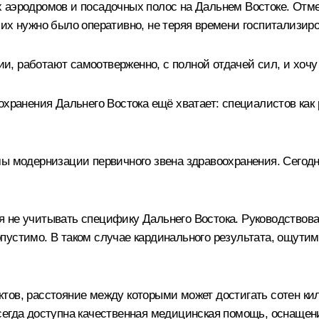
 аэродромов и посадочных полос на Дальнем Востоке. Отме
ших нужно было оперативно, не теряя времени госпитализир
сии, работают самоотверженно, с полной отдачей сил, и хочу
хранения Дальнего Востока ещё хватает: специалистов как ра
мы модернизации первичного звена здравоохранения. Сегодн
льзя не учитывать специфику Дальнего Востока. Руководств
пустимо. В таком случае кардинального результата, ощути
ктов, расстояние между которыми может достигать сотен к
сегда доступна качественная медицинская помощь, оснащен