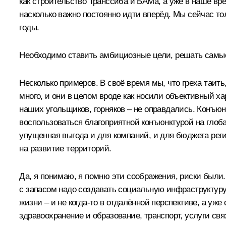
как строительство Транссиба и БАМа, а уже в наше вр
насколько важно постоянно идти вперёд. Мы сейчас т
годы.
Необходимо ставить амбициозные цели, решать самые 
Несколько примеров. В своё время мы, что греха таит
много, и они в целом вроде как носили объективный ха
наших угольщиков, горняков – не оправдались. Конъюн
воспользоваться благоприятной конъюнктурой на глобал
упущенная выгода и для компаний, и для бюджета реги
на развитие территорий.
Да, я понимаю, я помню эти соображения, риски были.
с запасом надо создавать социальную инфраструктуру
жизни – и не когда-то в отдалённой перспективе, а у
здравоохранение и образование, транспорт, услуги св