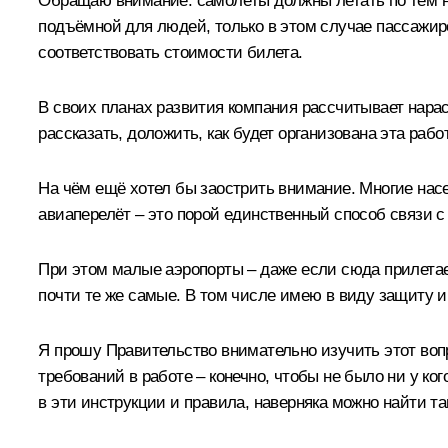
Обращаю внимание: самолёты должны летать по тем на
подъёмной для людей, только в этом случае пассажиро
соответствовать стоимости билета.
В своих планах развития компания рассчитывает нара
рассказать, доложить, как будет организована эта рабо
На чём ещё хотел бы заострить внимание. Многие нас
авиаперелёт – это порой единственный способ связи 
При этом малые аэропорты – даже если сюда прилетае
почти те же самые. В том числе имею в виду защиту и
Я прошу Правительство внимательно изучить этот воп
требований в работе – конечно, чтобы не было ни у ко
в эти инструкции и правила, наверняка можно найти т