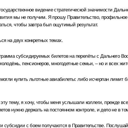
государственное видение стратегической значимости Дальне
азвития мы не получим. Я прошу Правительство, профильное
аться, чтобы завтра был ощутимый результат.
ся на двух конкретных темах.
грамма субсидируемых билетов на перелёты с Дальнего Вос
 молодёжь, пенсионеров, многодетные семьи, – но и всех жи
смогли купить льготные авиабилеты: либо исчерпан лимит б
ту тему, я хочу, чтобы меня услышали коллеги, прежде все
в нужно держать на постоянном контроле, и дело не в том, ч
эти субсидии с боем получаются в Правительстве. Послушай