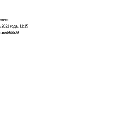
вости
 2021 года, 11:15
n.ru/d/66509