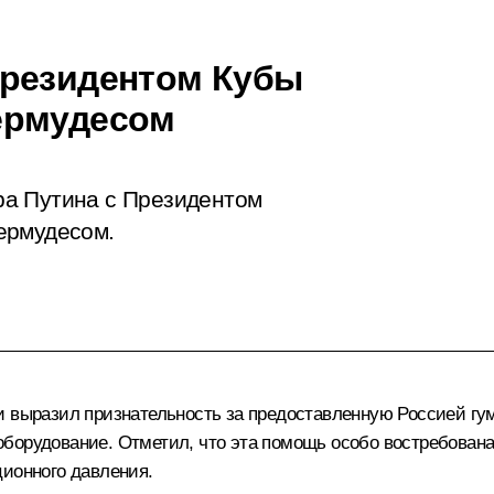
Президентом Кубы
ермудесом
ра Путина с Президентом
ермудесом.
ки выразил признательность за предоставленную Россией 
борудование. Отметил, что эта помощь особо востребована
ционного давления.