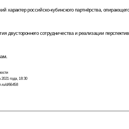
ский характер российско-кубинского партнёрства, опирающе
ия двустороннего сотрудничества и реализации перспективн
лам.
вости
 2021 года, 18:30
n.ru/d/66458