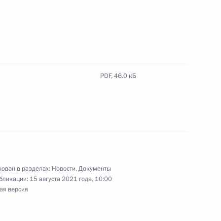
ом Ирана Сейедом
PDF,
46.0 кБ
 Мордовия Артёмом Здуновым
3
асть, Ново-Огарёво
ован в разделах:
Новости
,
Документы
бликации:
15 августа 2021 года, 10:00
ая версия
ю экипажа самолёта Ил-112В