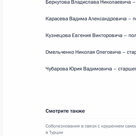
Беркутова Владислава Николаевича –
Телефонный разговор с премьер-м
Карасева Вадима Александровича – п
Драги
Кузнецова Евгения Викторовича – пол
19 августа 2021 года, 17:50
Омельченко Николая Олеговича – стар
Встреча с врио главы Дагестана 
Чубарова Юрия Вадимовича – старшего
19 августа 2021 года, 13:05
Московская обл
18 августа 2021 года, среда
Смотрите также
Телефонный разговор с Президент
Рахмоном
Соболезнования в связи с крушением само
в Турции
18 августа 2021 года, 18:00