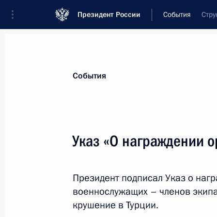
Президент России
События
Стру
Президент
Администрация
Государст
Новости
Стенограммы
Поездки
Те
События
Показа
Указ «О награждении 
Встреча с Федеральным канцлером
Президент подписал Указ о наг
20 августа 2021 года, 17:10
Москва, Кремль
военнослужащих – членов экип
крушение в Турции.