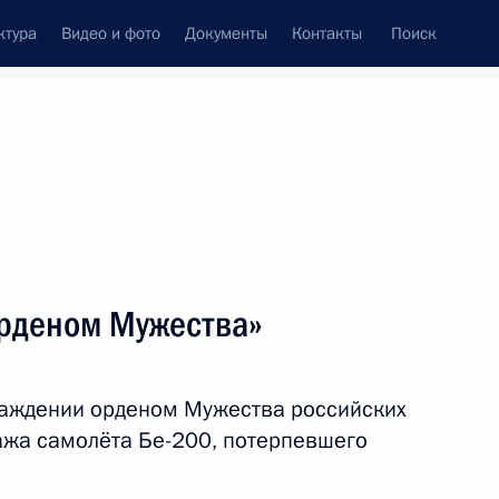
ктура
Видео и фото
Документы
Контакты
Поиск
венный Совет
Совет Безопасности
Комиссии и советы
леграммы
Сведения о Президенте
август, 2021
ть следующие материалы
орденом Мужества»
 Германии Ангелой Меркель
4
раждении орденом Мужества российских
ажа самолёта Бе-200, потерпевшего