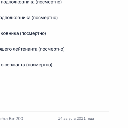
 подполковника (посмертно)
инистром Италии Марио
одполковника (посмертно)
ковника (посмертно)
шего лейтенанта (посмертно)
Сергеем Меликовым
4
 сержанта (посмертно).
асть, Ново-Огарёво
ом Таджикистана Эмомали
лёта Бе-200
14 августа 2021 года