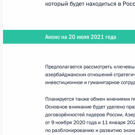
20 июля 2021 года, вторник
который будет находиться в Рос
Встреча с Президентом Азербайдж
20 июля 2021 года, 18:50
Москва, Кремль
Анонс на 20 июля 2021 года
Совещание по вопросу реализации
гражданского авиастроения
Предполагается рассмотреть ключевы
20 июля 2021 года, 15:35
Московская облас
азербайджанских отношений стратегич
инвестиционное и гуманитарное сотру
Посещение Международного авиац
Планируется также обмен мнениями п
Основное внимание будет уделено пр
МАКС-2021
договорённостей лидеров России, Азе
20 июля 2021 года, 13:35
Московская облас
от 9 ноября 2020 года и 11 января 20
по разблокированию и развитию эконо