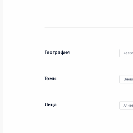
Поздравление мусульманам России
байрам
20 июля 2021 года, 09:00
География
Азер
19 июля 2021 года, понедельник
Заседание Совета по стратегическ
и национальным проектам
Темы
Внеш
19 июля 2021 года, 19:30
Москва, Кремль
Лица
Алие
20 июля в Москве состоятся росси
переговоры
19 июля 2021 года, 15:05