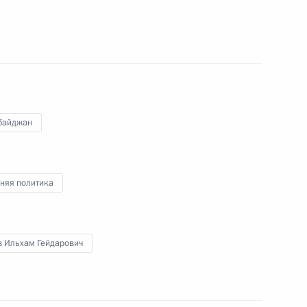
 с праздником Курбан-
байджан
ому развитию
:
4
няя политика
в Ильхам Гейдарович
йско-азербайджанские