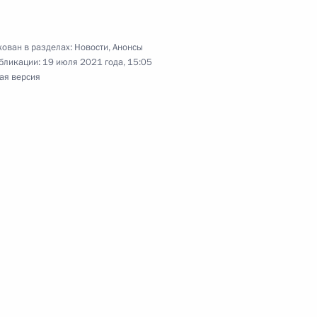
ован в разделах:
Новости
,
Анонсы
бликации:
19 июля 2021 года, 15:05
ая версия
 АТЭС
4
6м
ть, Ново-Огарёво
частие в неформальной
 АТЭС