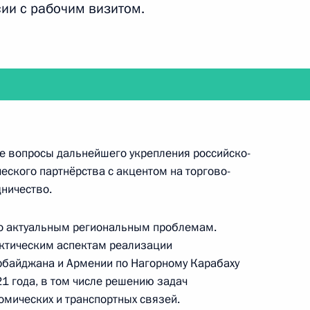
сии с рабочим визитом.
ана Ильхамом Алиевым
1
 ключевых проектов
5
5м
е вопросы дальнейшего укрепления российско-
ть, Жуковский
еского партнёрства с акцентом на торгово-
дничество.
ионно-космического салона
о актуальным региональным проблемам.
24
7м
актическим аспектам реализации
рбайджана и Армении по Нагорному Карабаху
ть, Жуковский
21 года, в том числе решению задач
мических и транспортных связей.