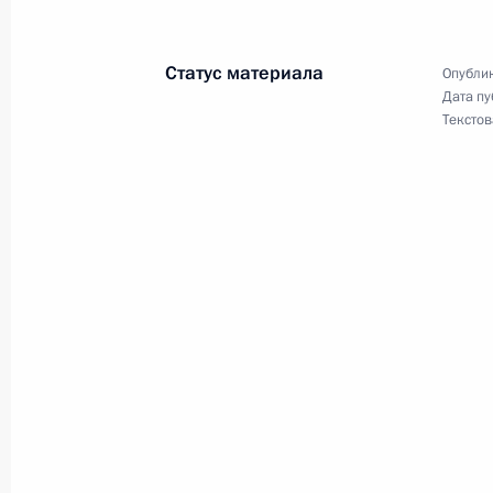
Статус материала
Опублик
16 июля 2021 года, пятница
Дата пу
Текстов
Встреча лидеров экономик форума
16 июля 2021 года, 16:50
Московская облас
15 июля 2021 года, четверг
16 июля Владимир Путин примет у
встрече лидеров экономик форума
15 июля 2021 года, 15:00