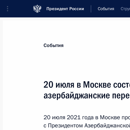
Президент России
События
Стру
Президент
Администрация
Государст
Новости
Стенограммы
Поездки
Те
События
Показа
20 июля в Москве сост
азербайджанские пер
Совещание с членами Правительст
21 июля 2021 года, 18:00
Московская облас
20 июля 2021 года в Москве пр
с Президентом Азербайджанско