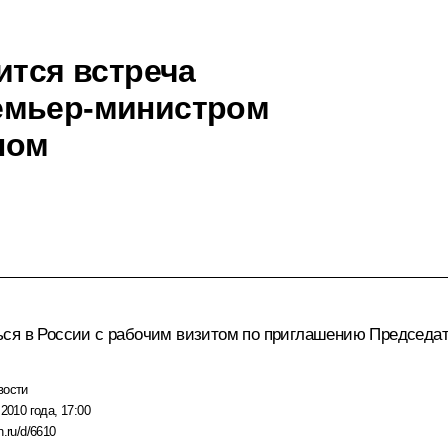
ится встреча
емьер-министром
ном
ься в России с рабочим визитом по приглашению Председа
вости
2010 года, 17:00
n.ru/d/6610