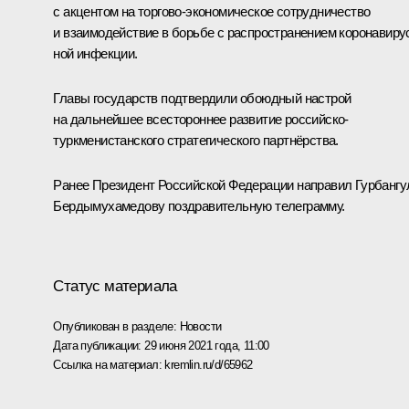
с акцентом на торгово-экономическое сотрудничество
и взаимо­дейст­вие в борьбе с распространением корона­ви­ру
ной инфекции.
Главы государств подтвердили обоюдный настрой
на дальнейшее всестороннее развитие российско-
туркменистанского стратегического партнёрства.
Ранее Президент Российской Федерации направил Гурбанг
Бердымухамедову поздравительную
телеграмму
.
Статус материала
Опубликован в разделе:
Новости
Дата публикации:
29 июня 2021 года, 11:00
Ссылка на материал:
kremlin.ru/d/65962