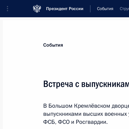
Президент России
События
Стру
Президент
Администрация
Государст
Новости
Стенограммы
Поездки
Те
События
Показа
Встреча с выпускника
Встреча с Заместителем Председат
Борисовым
В Большом Кремлёвском дворце
5 июля 2021 года, 12:00
Московская област
выпускниками высших военных 
ФСБ, ФСО и Росгвардии.