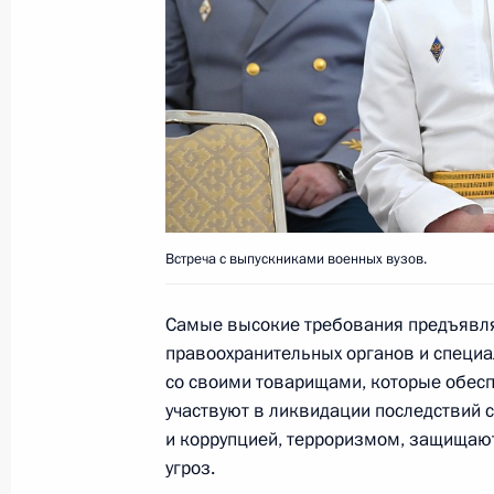
Беседа с Председателем КНР Си Ц
28 июня 2021 года, 13:30
Москва, Кремль
25 июня 2021 года, пятница
Телефонный разговор с Эмиром К
Аль Тани
Встреча с выпускниками военных вузов.
25 июня 2021 года, 16:45
Самые высокие требования предъявля
правоохранительных органов и специа
28 июня состоится беседа Владими
со своими товарищами, которые обес
КНР Си Цзиньпином
участвуют в ликвидации последствий с
и коррупцией, терроризмом, защищают 
25 июня 2021 года, 15:00
угроз.