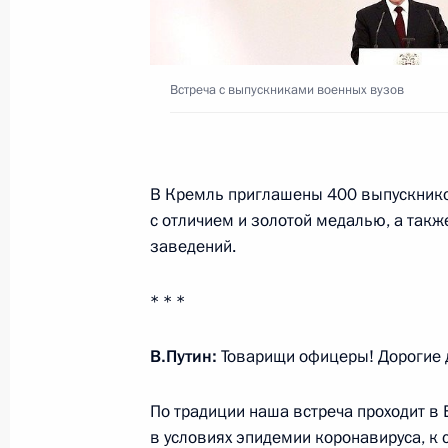
2 июля 2021 года, 16:00
Встреча с выпускниками военных вузов
Ярослав Кузьминов награждён орде
Отечеством» II степени
2 июля 2021 года, 16:00
В Кремль приглашены 400 выпускнико
с отличием и золотой медалью, а так
заведений.
Совещание с постоянными членами
2 июля 2021 года, 15:00
Москва, Кремль
* * *
В.Путин:
Товарищи офицеры! Дорогие 
Виталий Игнатенко назначен гене
«Общественное телевидение Росси
По традиции наша встреча проходит 
в условиях эпидемии коронавируса, к 
2 июля 2021 года, 10:00