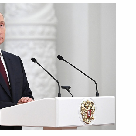
ым
4
ссии
9
10м
ным
:
17