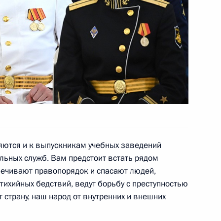
зиньпином
3
11м
атара Тамимом Бен Хамадом
ются и к выпускникам учебных заведений
льных служб. Вам предстоит встать рядом
ра Путина с Председателем
печивают правопорядок и спасают людей,
тихийных бедствий, ведут борьбу с преступностью
страну, наш народ от внутренних и внешних