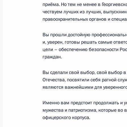
приёма. Но тем не менее в Георгиевск
чествуем лучших из лучших, выпускни
правоохранительных органов и специа
Указ о единовременной выплате с
Вы прошли достойную профессиональну
2 июля 2021 года, 09:50
и, уверен, готовы решать самые отве
цели – обеспечению безопасности Рос
граждан.
1 июля 2021 года, четверг
Вы сделали свой выбор, свой выбор в
VIII Форум регионов России и Бело
Отечества, посвятили себя ратной слу
1 июля 2021 года, 13:05
Москва, Кремль
являются важнейшими для уверенного,
Именно вам предстоит продолжать и у
Телефонный разговор с Президент
мужества и патриотизма, которые во 
Лукашенко
офицерского корпуса.
1 июля 2021 года, 11:35