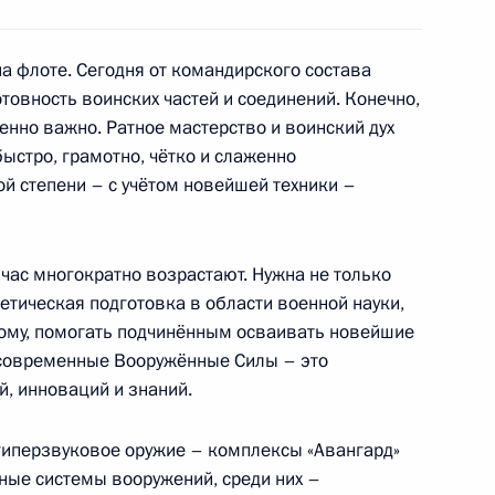
на флоте. Сегодня от командирского состава
овность воинских частей и соединений. Конечно,
мы «Прямая линия»
1
бенно важно. Ратное мастерство и воинский дух
быстро, грамотно, чётко и слаженно
й степени – с учётом новейшей техники –
с Президентом Белоруссии
час многократно возрастают. Нужна не только
 видеоконференции примет
етическая подготовка в области военной науки,
сьмого Форума регионов
амому, помогать подчинённым осваивать новейшие
 современные Вооружённые Силы – это
й, инноваций и знаний.
гиперзвуковое оружие – комплексы «Авангард»
ьные системы вооружений, среди них –
ира Путина с Первым