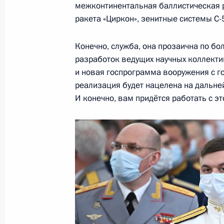
межконтинентальная баллистическая р
Президентом Казахстана Нурсулта
ракета «Циркон», зенитные системы С-
29 июня 2021 года, 12:05
Конечно, служба, она прозаична по бо
разработок ведущих научных коллекти
Телефонный разговор с Президент
и новая госпрограмма вооружения с го
Бердымухамедовым
реализация будет нацелена на дальне
И конечно, вам придётся работать с эт
29 июня 2021 года, 11:00
28 июня 2021 года, понедельник
Встреча с выпускниками военных в
28 июня 2021 года, 14:00
Москва, Кремль