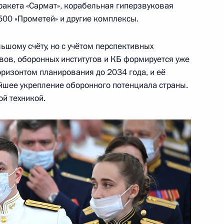
акета «Сармат», корабельная гиперзвуковая
ном Назарбаевым
500 «Прометей» и другие комплексы.
льшому счёту, но с учётом перспективных
вов, оборонных институтов и КБ формируется уже
ом Туркменистана Гурбангулы
ризонтом планирования до 2034 года, и её
йшее укрепление оборонного потенциала страны.
ой техникой.
узов
9
9м