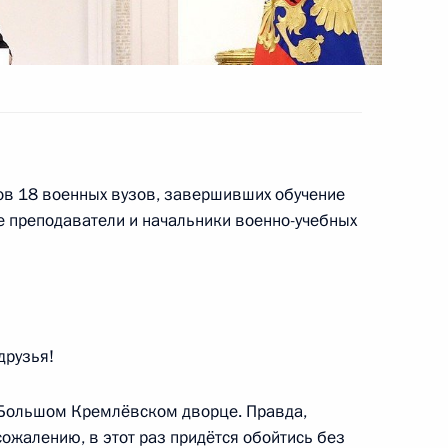
ном «За заслуги перед
в 18 военных вузов, завершивших обучение
же преподаватели и начальники военно-учебных
 Совета Безопасности
1
друзья!
ральным директором АНО
и»
в Большом Кремлёвском дворце. Правда,
сожалению, в этот раз придётся обойтись без