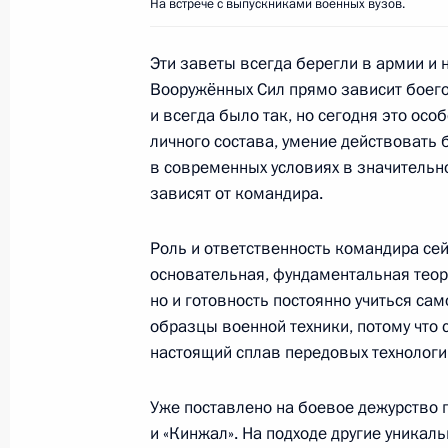
На встрече с выпускниками военных вузов.
29 июня 2021 года, вторник
Эти заветы всегда берегли в армии и 
Вооружённых Сил прямо зависит боегот
Совещание по подготовке програм
и всегда было так, но сегодня это осо
29 июня 2021 года, 19:30
Москва, Кремль
личного состава, умение действовать 
в современных условиях в значительно
зависят от командира.
1 июля Владимир Путин совместно 
Роль и ответственность командира сей
Александром Лукашенко в режиме
основательная, фундаментальная теор
участие в пленарном заседании во
но и готовность постоянно учиться с
России и Белоруссии
образцы военной техники, потому что
29 июня 2021 года, 15:00
настоящий сплав передовых технологи
Уже поставлено на боевое дежурство 
и «Кинжал». На подходе другие уникал
30 июня состоится встреча Владим