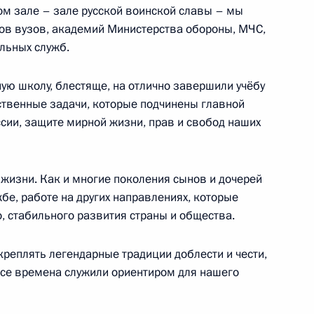
ом зале – зале русской воинской славы – мы
ков вузов, академий Министерства обороны, МЧС,
льных служб.
емьям, имеющим детей
ю школу, блестяще, на отлично завершили учёбу
тственные задачи, которые подчинены главной
сии, защите мирной жизни, прав и свобод наших
 жизни. Как и многие поколения сынов и дочерей
руссии
8
38м
жбе, работе на других направлениях, которые
 стабильного развития страны и общества.
креплять легендарные традиции доблести и чести,
ом Белоруссии Александром
все времена служили ориентиром для нашего