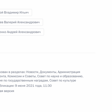
 в Гатчинском дворце
4
4м
той Владимир Ильич
асть
ев Валерий Александрович
енко Андрей Александрович
ародных информагентств
:
9
ован в разделах:
Новости
,
Документы
,
Администрация
ента
,
Комиссии и Советы
,
Совет по науке и образованию
,
ародного инвестиционного
9
35м
я по государственным наградам
,
Совет по культуре
ий – производителей вакцины
бликации:
9 июня 2021 года, 11:30
ая версия