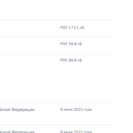
ной премии 2020 года
PDF,
173.1 кБ
PDF,
58.8 кБ
PDF,
88.8 кБ
ьных организаций
:
4
ь, Ново-Огарёво
ийской Федерации
 запуске Амурского
9 июня 2021 года
омпании «Газпром»
ийской Федерации
9 июня 2021 года