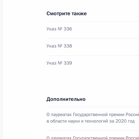
Смотрите также
Объявлены лауреаты Государствен
Указ № 336
9 июня 2021 года, 11:30
Указ № 338
8 июня 2021 года, вторник
Указ № 339
Встреча с представителями социал
8 июня 2021 года, 15:15
Московская област
Дополнительно
О лауреатах Государственной премии Росс
9 июня Президент примет участие в
в области науки и технологий за 2020 год
газоперерабатывающего завода к
8 июня 2021 года, 15:00
О лауреатах Государственной премии Росс