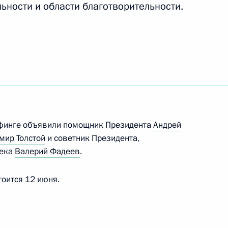
ьности и области благотворительности.
мторга Денисом Мантуровым
2
ть, Ново-Огарёво
ифинге объявили помощник Президента
Андрей
3
11м
мир Толстой
и советник Президента,
ь
века
Валерий Фадеев
.
тоится 12 июня.
гической линии Амурского
4
14м
ь, Ново-Огарёво