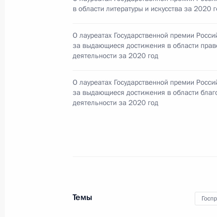
в области литературы и искусства за 2020 г
О лауреатах Государственной премии Росс
7 июня 2021 года, понедельник
за выдающиеся достижения в области пра
деятельности за 2020 год
Телефонный разговор с Председате
Шарлем Мишелем
О лауреатах Государственной премии Росс
7 июня 2021 года, 17:35
за выдающиеся достижения в области благ
деятельности за 2020 год
Встреча с директором Федеральной
техническому сотрудничеству Дми
7 июня 2021 года, 13:45
Москва, Кремль
Темы
Госп
5 июня 2021 года, суббота