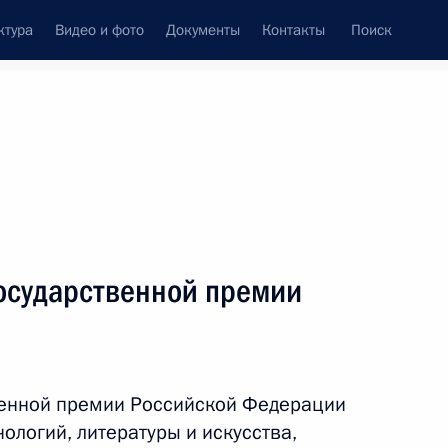
ктура
Видео и фото
Документы
Контакты
Поиск
венный Совет
Совет Безопасности
Комиссии и советы
леграммы
Сведения о Президенте
июнь, 2021
ть следующие материалы
осударственной премии
 победой на выборах
венной премии Российской Федерации
нологий, литературы и искусства,