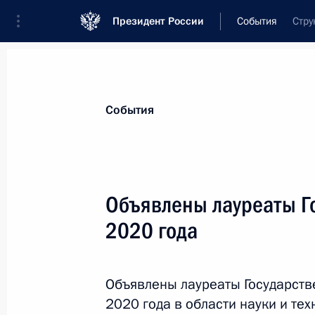
Президент России
События
Стру
Президент
Администрация
Государст
Новости
Стенограммы
Поездки
Те
События
Показа
Объявлены лауреаты Г
2020 года
10 июня 2021 года, четверг
Поздравление Ухнагийн Хурэлсуху с
Президента Монголии
Объявлены лауреаты Государст
2020 года в области науки и тех
10 июня 2021 года, 16:30