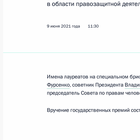
в области правозащитной деятел
Рабочая встреча с главой Минпро
9 июня 2021 года
11:30
10 июня 2021 года, 11:00
Московская облас
9 июня 2021 года, среда
Интервью телеканалу «Россия»
Имена лауреатов на специальном бр
Фурсенко
, советник Президента
Влади
9 июня 2021 года, 20:00
Московская област
председатель Совета по правам чело
Вручение государственных премий сос
Церемония запуска первой техноло
ГПЗ
9 июня 2021 года, 14:20
Московская област