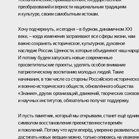
преобразований и верности национальным традициям
и культуре, своим самобытным истокам.
Хочу подчеркнуть, и сегодня – в бурном, динамичном XXI
веке, – когда изменения затрагивают все сферы жизни, нам
важно сохранять историческое, культурное, духовное
наследие России. Ценности, которые объединяют наш народ
И потому будем запускать новые современные
просветительские проекты, уделять особое внимание
патриотическому воспитанию молодых людей. Такие
начинания, в том числе со стороны Российского историческо
и военно-исторического обществ, обновлённого общества
«Знание», других организаций, движений, творческих союзов
и научных институтов, обязательно получат поддержку.
И пусть памятник, который мы открываем, станет ещё одни
символом восстановления преемственности времён
и поколений. Потому что идти вперёд, уверенно развиваться
достигать новых вершин можно, только опираясь на уважен