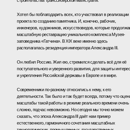
строительства Транссибирской магистрали.
Хотел бы поблагодарить всех, кто участвовал в реализации
проекта по созданию памятника. И, конечно, рабочих,
инженеров, художников, искусствоведов, которые продолж
масштабную реставрацию уникального комплекса Музея-
заповедника «Гатчина». В XIX веке именно здесь
располагалась резиденция императора Александра III.
Он любил Россию. Жил ею, стремился сделать всё для её
поступательного и уверенного развития, для защиты интере
и укрепления Российской державы в Европе и в мире.
Современники по-разному относились к нему, к его
деятельности. Так было и так будет всегда, потому что оцен
масштабы такой работы в режиме реального времени очень
сложно, подчас невозможно. Но сегодня мы точно можем
сказать, что эпоха Александра III даёт нам пример
естественного, гармоничного сочетания масштабных
технологических, промышленных, государственных