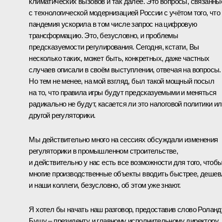
климатических вызовов и так далее. Это вопросы, связанны
с технологической модернизацией России с учётом того, что
пандемия ускорила в том числе запрос на цифровую
трансформацию. Это, безусловно, и проблемы
предсказуемости регулирования. Сегодня, кстати, Вы
несколько таких, может быть, конкретных, даже частных
случаев описали в своём выступлении, отвечая на вопросы.
Но тем не менее, на мой взгляд, был такой мощный посыл
на то, что правила игры будут предсказуемыми и меняться
радикально не будут, касается ли это налоговой политики и
другой регуляторики.
Мы действительно много на сессиях обсуждали изменения
регуляторики в промышленном строительстве,
и действительно у нас есть все возможности для того, чтоб
многие производственные объекты вводить быстрее, дешев
и наши коллеги, безусловно, об этом уже знают.
Я хотел бы начать наш разговор, предоставив слово Роланд
Бушу – президенту и главному исполнительному директору