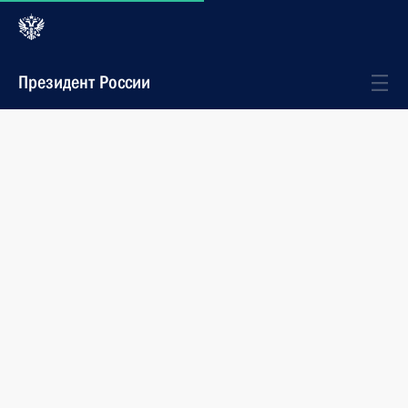
Президент России
Новости
События
Неформальная встреча с Председателем
Правительства Владимиром Путиным
Дмитрий Медведев и Владимир Путин провели
воскресный день на горнолыжном курорте «Красная
Поляна».
3 января 2010 года
17:00
Сочи, Красная Поляна