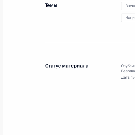
Встреча с семьями, награждённым
Темы
Внеш
слава»
Наци
1 июня 2021 года, 14:35
Сочи
Видеообращение к участникам фес
1 июня 2021 года, 12:30
Сочи
Статус материала
Опублик
Безопа
Дата пу
31 мая 2021 года, понедельник
Открытие предприятия по серийном
«Аурус»
31 мая 2021 года, 14:30
Сочи