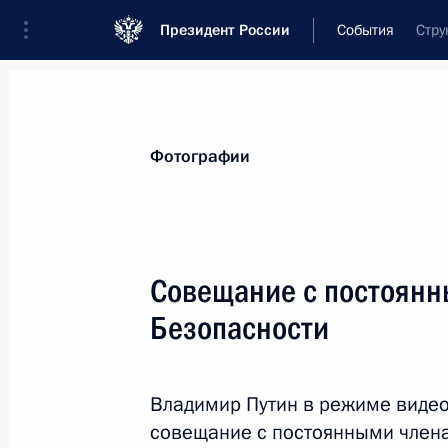
Президент России
События
Стру
Президент
Администрация
Государст
Новости
Стенограммы
Поездки
Те
Фотографии
Показа
Совещание с постоянн
Безопасности
Совещание с членами Правительст
2 июня 2021 года, 15:25
Сочи
Владимир Путин в режиме виде
совещание с постоянными члена