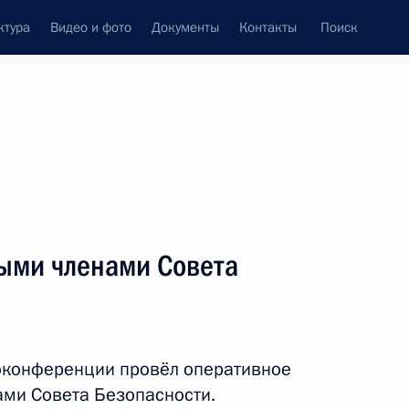
ктура
Видео и фото
Документы
Контакты
Поиск
венный Совет
Совет Безопасности
Комиссии и советы
леграммы
Сведения о Президенте
июнь, 2021
ть следующие материалы
ыми членами Совета
ва
:
3
оконференции провёл оперативное
ми Совета Безопасности.