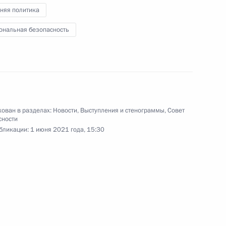
и орденом «Родительская
6
57м
няя политика
ональная безопасность
тиваля «Большая перемена»
1
3м
ован в разделах:
Новости
,
Выступления и стенограммы
,
Совет
сности
бликации:
1 июня 2021 года, 15:30
у выпуску автомобилей
4
11м