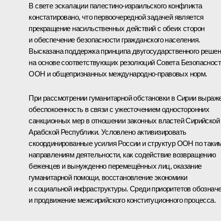
В свете эскалации палестино-израильского конфликта
констатировано, что первоочеред­ной задачей является
прекращение насильственных действий с обеих сторон
и обеспечение безопасности гражданского населения.
Высказана поддержка принципа двугосударственного реше
на основе соответствующих резолюций Совета Безопаснос
ООН и общепризнанных международно-правовых норм.
При рассмотрении гуманитарной обстановки в Сирии выраж
обеспокоенность в связи с ужесточением односторонних
санкционных мер в отношении законных властей Сирийской
Арабской Республики. Условлено активизировать
скоординированные усилия России и структур ООН по таки
направлениям деятельности, как содействие возвращению
беженцев и вынужденно перемещённых лиц, оказание
гуманитарной помощи, восстановление экономики
и социальной инфраструктуры. Среди приоритетов обознач
и продвижение межсирийского конституционного процесса.