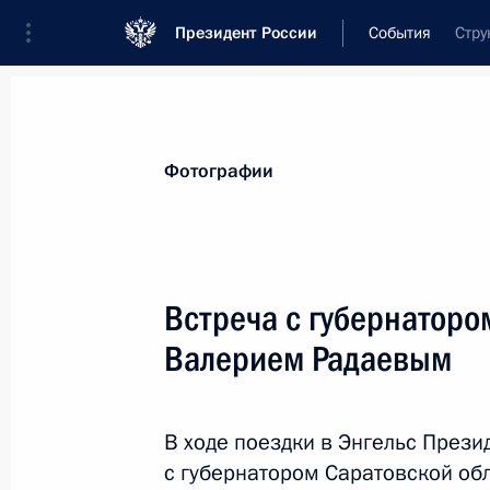
Президент России
События
Стру
Президент
Администрация
Государст
Новости
Стенограммы
Поездки
Те
Фотографии
Показа
Встреча с губернаторо
Валерием Радаевым
22 апреля Владимир Путин выступи
по вопросам климата в формате в
19 апреля 2021 года, 16:00
В ходе поездки в Энгельс Прези
с губернатором Саратовской об