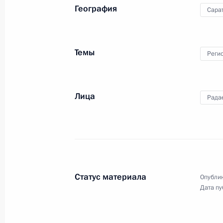
стратегических инициатив
География
Сара
15 апреля 2021 года, 15:45
Московская обл
Темы
Реги
Опубликован список журналистов, 
освещения ежегодного Послания П
Собранию
Лица
Рада
15 апреля 2021 года, 15:30
Телефонный разговор с Председат
национального единства Ливии Аб
Статус материала
Опублик
15 апреля 2021 года, 15:05
Дата пу