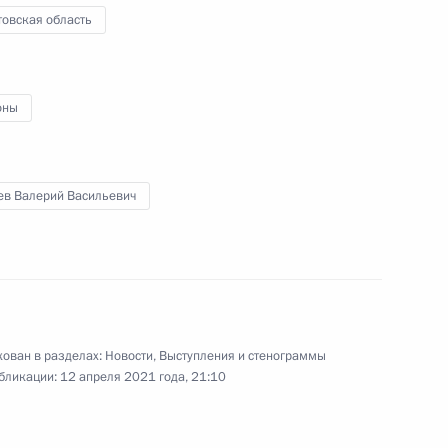
товская область
асть, Ново-Огарёво
оны
аккредитованных для
резидента Федеральному
ев Валерий Васильевич
елем Правительства
дельхамидом Дбейбой
ован в разделах:
Новости
,
Выступления и стенограммы
бликации:
12 апреля 2021 года, 21:10