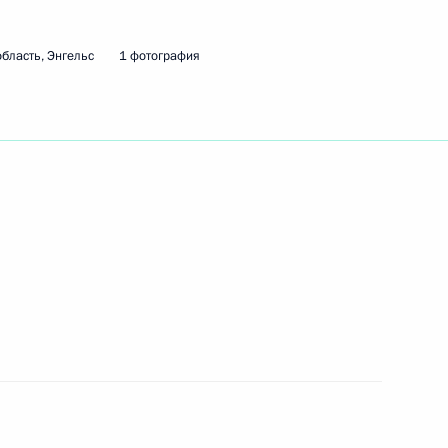
бласть, Энгельс
1 фотография
ве, доходах и расходах главы
рации Президента и членов их
 Совета Безопасности
2
асть, Ново-Огарёво
Госсовета и Агентства
:
5