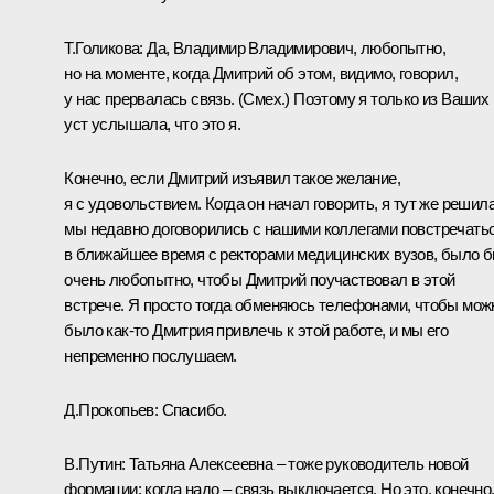
Т.Голикова:
Да, Владимир Владимирович, любопытно,
но на моменте, когда Дмитрий об этом, видимо, говорил,
у нас прервалась связь.
(Смех.)
Поэтому я только из Ваших
уст услышала, что это я.
Конечно, если Дмитрий изъявил такое желание,
я с удовольствием. Когда он начал говорить, я тут же решила
мы недавно договорились с нашими коллегами повстречать
в ближайшее время с ректорами медицинских вузов, было 
очень любопытно, чтобы Дмитрий поучаствовал в этой
встрече. Я просто тогда обменяюсь телефонами, чтобы мож
было как-то Дмитрия привлечь к этой работе, и мы его
непременно послушаем.
Д.Прокопьев:
Спасибо.
В.Путин:
Татьяна Алексеевна – тоже руководитель новой
формации: когда надо – связь выключается. Но это, конечно