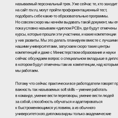
называемый персональный трек. Уже сейчас те, кто заходит
на сайт rsv.ru, могут пройти профориентационный тест,
подобрать себе какие-то образовательные программы.
Но совсем скоро мы начнём выдавать такой документ, мы ег
пока условно называем «диплом РСВ», где будут отмечены
курсы, которые прошли эти участники, и какие компетенции
у них развиты. Мы это делать планируем вместе с лучшими
нашими университетами, запускаем скоро такие центры
компетенций и даже с Министерством образования и науки
сейчас обсуждаем вопрос о специальном вкладыше в дипл
в котором будут отмечены там их компетенции, над которы
мы работаем.
Потому что сейчас практически все работодатели говорят п
важность так называемых soft skills – умение работать
в команде, умение вести переговоры, умение вести людей
за собой, способность обучаться и адаптироваться
к быстроменяющимся условиям, а из обычного
университетского диплома видны только академические