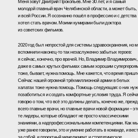
Меня зовут Дмитрий Прокопьев. Мне 30 лет, и я самый
молодой главный врач Челябинской области, а может быть,
и всей России. Я осознанно пошёл в профессию и с детства
хотел стать врачом. Моими кумирами были доктора
из советских фильмов.
2020 год был непростой для системы здравоохранения, но 
вспомнили наконец-то так незаслуженно забытых героев:
я сейчас, конечно, про врачей. Но, Владимир Владимирович,
даже в самых крутых фильмах самым хорошим супергероя
тоже, бывает, нужна помощь. Мне кажется, что время пришл
Сейчас нашей огромной трёхмиллионной армии в белых
халатах тоже нужна помощь. Помощь следующая: о них нуж
позаботиться и создать комфортные условия труда. Я сейч
говорю о том, что всё это должны делать, конечно же, прежд
всего главные врачи, но главные врачи новой формации – эт
те лидеры, которые обладают не просто классическими
знаниями, а надпрофессиональными компетенциями. Как м
уже ранее говорили, это и умение работать в команде, и вес
за собой, и проектный менеджмент, и стратегическое