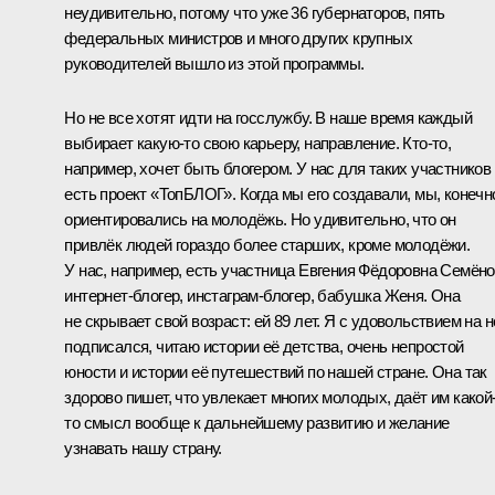
неудивительно, потому что уже 36 губернаторов, пять
федеральных министров и много других крупных
руководителей вышло из этой программы.
Но не все хотят идти на госслужбу. В наше время каждый
выбирает какую-то свою карьеру, направление. Кто-то,
например, хочет быть блогером. У нас для таких участников
есть проект «ТопБЛОГ». Когда мы его создавали, мы, конечн
ориентировались на молодёжь. Но удивительно, что он
привлёк людей гораздо более старших, кроме молодёжи.
У нас, например, есть участница Евгения Фёдоровна Семёно
интернет-блогер, инстаграм-блогер, бабушка Женя. Она
не скрывает свой возраст: ей 89 лет. Я с удовольствием на н
подписался, читаю истории её детства, очень непростой
юности и истории её путешествий по нашей стране. Она так
здорово пишет, что увлекает многих молодых, даёт им какой
то смысл вообще к дальнейшему развитию и желание
узнавать нашу страну.