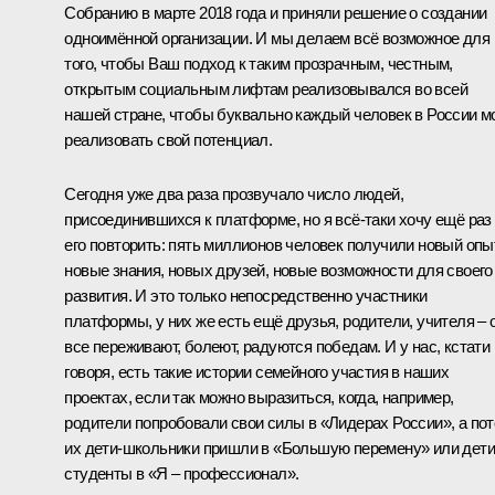
Собранию в марте 2018 года и приняли решение о создании
одноимённой организации. И мы делаем всё возможное для
того, чтобы Ваш подход к таким прозрачным, честным,
открытым социальным лифтам реализовывался во всей
нашей стране, чтобы буквально каждый человек в России м
реализовать свой потенциал.
Сегодня уже два раза прозвучало число людей,
присоединившихся к платформе, но я всё-таки хочу ещё раз
его повторить: пять миллионов человек получили новый опыт
новые знания, новых друзей, новые возможности для своего
развития. И это только непосредственно участники
платформы, у них же есть ещё друзья, родители, учителя – 
все переживают, болеют, радуются победам. И у нас, кстати
говоря, есть такие истории семейного участия в наших
проектах, если так можно выразиться, когда, например,
родители попробовали свои силы в «Лидерах России», а по
их дети-школьники пришли в «Большую перемену» или дети
студенты в «Я – профессионал».