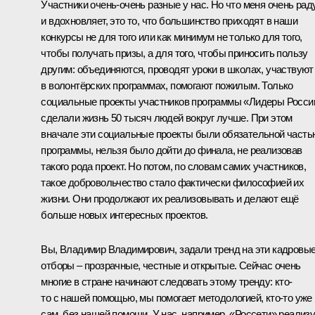
Участники очень-очень разные у нас. Но что меня очень рад
и вдохновляет, это то, что большинство приходят в наши
конкурсы не для того или как минимум не только для того,
чтобы получать призы, а для того, чтобы приносить пользу
другим: объединяются, проводят уроки в школах, участвуют
в волонтёрских программах, помогают пожилым. Только
социальные проекты участников программы «Лидеры Росси
сделали жизнь 50 тысяч людей вокруг лучше. При этом
вначале эти социальные проекты были обязательной часть
программы, нельзя было дойти до финала, не реализовав
такого рода проект. Но потом, по словам самих участников,
такое добровольчество стало фактически философией их
жизни. Они продолжают их реализовывать и делают ещё
больше новых интересных проектов.
Вы, Владимир Владимирович, задали тренд на эти кадровы
отборы – прозрачные, честные и открытые. Сейчас очень
многие в стране начинают следовать этому тренду: кто-
то с нашей помощью, мы помогает методологией, кто-то уже
сам, без нашей помощи. У нас, например, «Россети» реализ