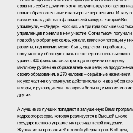
сравнить себя с другими, хотят получить крутого наставника
новые образовательные и карьерные перспективы. И такую
возможность даёт наш флагманский конкурс, который Вы
упомянули, – «Лидеры России». За три года больше 660 тыс
управленцев приняли в нём участие. Сотни тысяч получили
подробную обратную связь, узнали, какие компетенции у ни
развиты, над какими, может быть, ещё стоит поработать,
получили эту обратную связь от экспертов очень высокого
уровня. 900 финалистов за три года получили по одному
миллиону рублей на образовательные цели, на продолжени
своего образования, а 270 человек – серьёзные назначения,
их уже частично упомянули: действительно, и два губернато
и мэры, и руководители, главврачи больниц и многие-многие
другие.
А лучшие из лучших попадают в запущенную Вами програм
кадрового резерва, которая реализуется в Высшей школе
государственного управления президентской академии.
Журналисты прозвали её школой губернаторов. В общем,