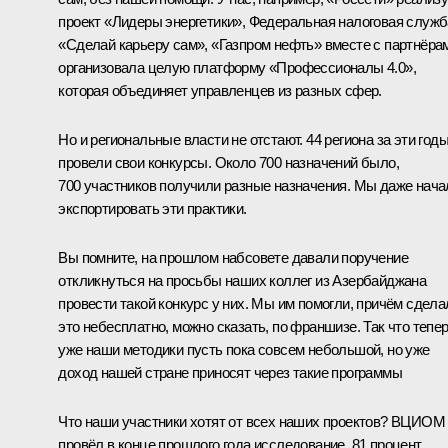
проект «Лидеры энергетики», Федеральная налоговая служб
«Сделай карьеру сам», «Газпром нефть» вместе с партнёра
организовала целую платформу «Профессионалы 4.0»,
которая объединяет управленцев из разных сфер.
Но и региональные власти не отстают. 44 региона за эти год
провели свои конкурсы. Около 700 назначений было,
700 участников получили разные назначения. Мы даже нача
экспортировать эти практики.
Вы помните, на прошлом набсовете давали поручение
откликнуться на просьбы наших коллег из Азербайджана
провести такой конкурс у них. Мы им помогли, причём сдела
это небесплатно, можно сказать, по франшизе. Так что тепе
уже наши методики пусть пока совсем небольшой, но уже
доход нашей стране приносят через такие программы
Что наши участники хотят от всех наших проектов? ВЦИОМ
провёл в конце прошлого года исследование. 81 процент