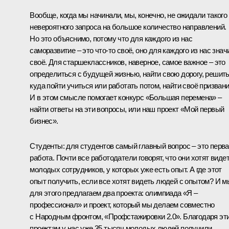
Вообще, когда мы начинали, мы, конечно, не ожидали такого
невероятного запроса на большое количество направлений.
Но это объяснимо, потому что для каждого из нас
саморазвитие – это что-то своё, оно для каждого из нас знач
своё. Для старшеклассников, наверное, самое важное – это
определиться с будущей жизнью, найти свою дорогу, решить
куда пойти учиться или работать потом, найти своё призвани
И в этом смысле помогает конкурс «Большая перемена» –
найти ответы на эти вопросы, или наш проект «Мой первый
бизнес».
Студенты: для студентов самый главный вопрос – это перв
работа. Почти все работодатели говорят, что они хотят виде
молодых сотрудников, у которых уже есть опыт. А где этот
опыт получить, если все хотят видеть людей с опытом? И м
для этого предлагаем два проекта: олимпиада «Я –
профессионал» и проект, который мы делаем совместно
с Народным фронтом, «Профстажировки 2.0». Благодаря эт
проектам у нас уже 35 тысяч молодых людей получили