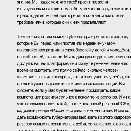
знания. Мы надеемся, что такой проект позволит
и выпускникам находить ту работу мечты, которую они хотят
и работодателям подбирать ребят в соответствии с теми
требованиями, которые они к ним предъявляют.
Третье – мы хотим помочь губернаторам решить те задачи,
которые Вы перед ними поставили недавним указом
по содействию развитию способностей у детей и молодёжи,
способностей, талантов. Мы дадим руководителям регионов
доступ к нашей платформе, они смогут в режиме реального
времени смотреть, кто прямо сейчас, сколько человек
участвует, в каких конкурсах, как это получается у ребят, ка
средний уровень развития тех или иных компетенций. Вы
сможете, если у Вас будет желание, посмотреть, какие
компетенции развиты сильнее в каком-то из регионов. И у на
уже сформировался такой, знаете, кадровый резерв «РСВ»,
кадровый резерв «Россия – страна возможностей». И мы хо
дать возможность губернаторам выбирать из этого кадровог
резерва самых перспективных ребят, естественно, с согласи
тех, кто на этой платформе такое согласие даст, с согласия