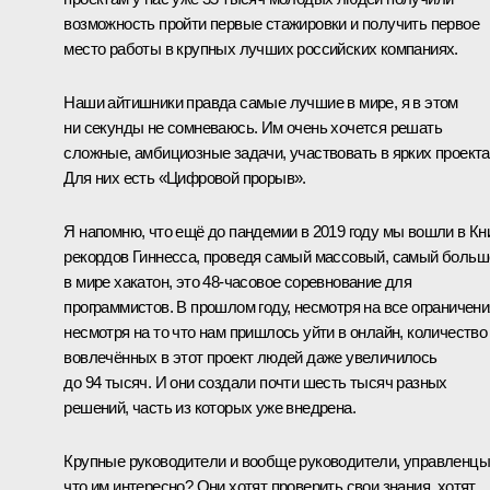
возможность пройти первые стажировки и получить первое
место работы в крупных лучших российских компаниях.
Наши айтишники правда самые лучшие в мире, я в этом
ни секунды не сомневаюсь. Им очень хочется решать
сложные, амбициозные задачи, участвовать в ярких проекта
Для них есть «Цифровой прорыв».
Я напомню, что ещё до пандемии в 2019 году мы вошли в Кн
рекордов Гиннесса, проведя самый массовый, самый больш
в мире хакатон, это 48-часовое соревнование для
программистов. В прошлом году, несмотря на все ограничени
несмотря на то что нам пришлось уйти в онлайн, количество
вовлечённых в этот проект людей даже увеличилось
до 94 тысяч. И они создали почти шесть тысяч разных
решений, часть из которых уже внедрена.
Крупные руководители и вообще руководители, управленцы
что им интересно? Они хотят проверить свои знания, хотят