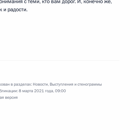
нимания с теми, кто вам дорог. И, конечно же,
 и радости.
 Совета Безопасности
1
ован в разделах:
Новости
,
Выступления и стенограммы
бликации:
8 марта 2021 года, 09:00
ая версия
вместе»
:
15