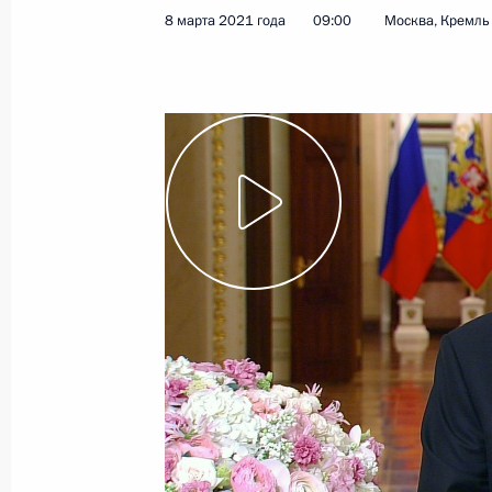
8 марта 2021 года
09:00
Москва, Кремль
17 марта Владимир Путин примет у
Таласского золоторудного комбина
16 марта 2021 года, 13:00
15 марта 2021 года, понедельник
Встреча с руководителем Фонда «Та
Шмелёвой
15 марта 2021 года, 13:50
Москва, Кремль
12 марта 2021 года, пятница