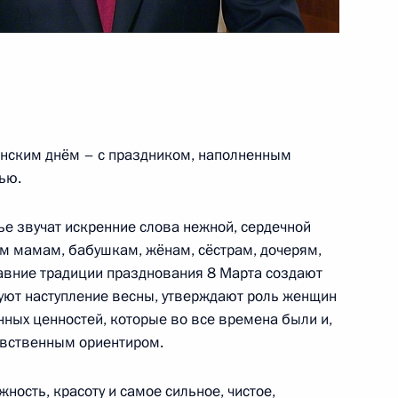
нтом Азербайджана Ильхамом
мении Николом Пашиняном
 Совета Безопасности
нским днём – с праздником, наполненным
2
ью.
сть, Ново-Огарёво
ье звучат искренние слова нежной, сердечной
м мамам, бабушкам, жёнам, сёстрам, дочерям,
давние традиции празднования 8 Марта создают
руют наступление весны, утверждают роль женщин
анию инвестиционной
:
4
нных ценностей, которые во все времена были и,
авственным ориентиром.
сть, Ново-Огарёво
ность, красоту и самое сильное, чистое,