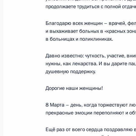
продолжаете трудиться с полной отдач
9 марта 2021 года, вторник
Благодарю всех женщин – врачей, фель
10 марта главы России и Турции в 
и выхаживает больных в «красных зона
строительству третьего энергоблок
в больницах и поликлиниках.
9 марта 2021 года, 15:00
Давно известно: чуткость, участие, в
нужны, как лекарства. И вы дарите па
душевную поддержку.
Встреча с Министром науки и выс
Фальковым
Дорогие наши женщины!
9 марта 2021 года, 13:40
Москва, Кремль
8 Марта – день, когда торжествуют лю
прекрасные эмоции переполняют и объ
8 марта 2021 года, понедельник
Ещё раз от всего сердца поздравляю 
Поздравление российским женщин