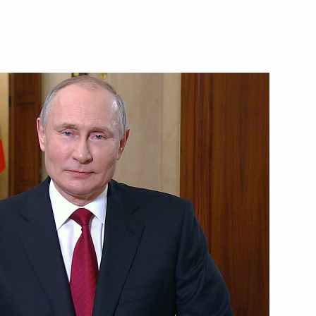
частие в церемонии запуска
та
лант и успех» Еленой
4