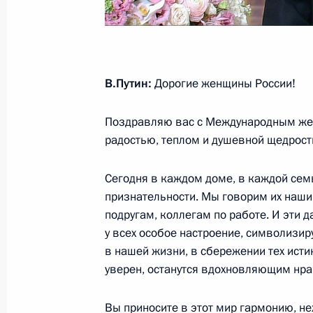
Телефонные разговоры с Президе
Алиевым и Премьер-министром Ар
12 марта 2021 года, 16:45
В.Путин:
Дорогие женщины России!
Совещание с постоянными членами
Поздравляю вас с Международным же
радостью, теплом и душевной щедрост
12 марта 2021 года, 13:45
Московская обла
Сегодня в каждом доме, в каждой сем
признательности. Мы говорим их наши
11 марта 2021 года, четверг
подругам, коллегам по работе. И эти 
у всех особое настроение, символизи
Совещание о мерах по стимулиров
в нашей жизни, в сбережении тех исти
активности
уверен, останутся вдохновляющим нр
11 марта 2021 года, 16:30
Московская обла
Вы приносите в этот мир гармонию, неж