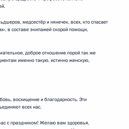
ей.
дшеров, медсестёр и нянечек, всех, кто спасает
режиме телемоста дадут старт
х», в составе экипажей скорой помощи,
а АЭС «Аккую»
нимательное, доброе отношение порой так же
циентам именно такую, истинно женскую,
шего образования Валерием
5
бовь, восхищение и благодарность. Эти
единяют всех нас.
вас с праздником! Желаю вам здоровья,
ам с 8 Марта
1
4м