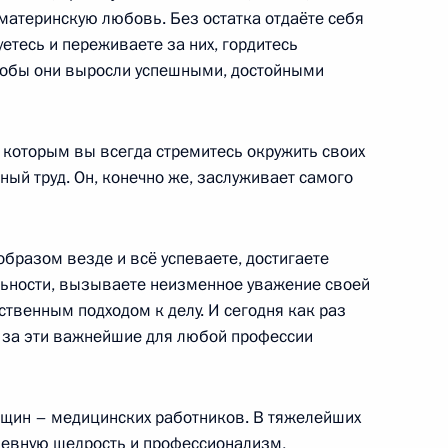
материнскую любовь. Без остатка отдаёте себя
етесь и переживаете за них, гордитесь
 чтобы они выросли успешными, достойными
ва
2
, которым вы всегда стремитесь окружить своих
ный труд. Он, конечно же, заслуживает самого
ргоблока АЭС «Аккую»
3
29м
бразом везде и всё успеваете, достигаете
льности, вызываете неизменное уважение своей
твенным подходом к делу. И сегодня как раз
с за эти важнейшие для любой профессии
инистром Люксембурга
нщин – медицинских работников. В тяжелейших
шевную щедрость и профессионализм,