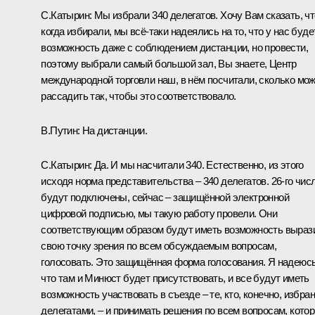
С.Катырин:
Мы избрали 340 делегатов. Хочу Вам сказать, чт
когда избирали, мы всё-таки надеялись на то, что у нас буде
возможность даже с соблюдением дистанции, но провести,
поэтому выбрали самый большой зал, Вы знаете, Центр
международной торговли наш, в нём посчитали, сколько мо
рассадить так, чтобы это соответствовало.
В.Путин:
На дистанции.
С.Катырин:
Да. И мы насчитали 340. Естественно, из этого
исходя норма представительства – 340 делегатов. 26-го чис
будут подключены, сейчас – защищённой электронной
цифровой подписью, мы такую работу провели. Они
соответствующим образом будут иметь возможность выраз
свою точку зрения по всем обсуждаемым вопросам,
голосовать. Это защищённая форма голосования. Я надеюсь
что там и Минюст будет присутствовать, и все будут иметь
возможность участвовать в съезде – те, кто, конечно, избран
делегатами, – и принимать решения по всем вопросам, кото