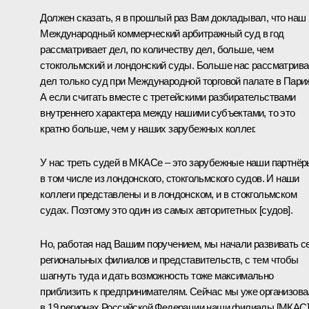
Должен сказать, я в прошлый раз Вам докладывал, что наш
Международный коммерческий арбитражный суд в год
рассматривает дел, по количеству дел, больше, чем
стокгольмский и лондонский суды. Больше нас рассматрива
дел только суд при Международной торговой палате в Пари
А если считать вместе с третейскими разбирательствами
внутреннего характера между нашими субъектами, то это
кратно больше, чем у наших зарубежных коллег.
У нас треть судей в МКАСе – это зарубежные наши партнёр
в том числе из лондонского, стокгольмского судов. И наши
коллеги представлены и в лондонском, и в стокгольмском
судах. Поэтому это один из самых авторитетных [судов].
Но, работая над Вашим поручением, мы начали развивать с
региональных филиалов и представительств, с тем чтобы
шагнуть туда и дать возможность тоже максимально
приблизить к предпринимателям. Сейчас мы уже организов
в 19 регионах Российской Федерации наши филиалы [МКАС]