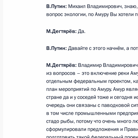
В.Путин:
Михаил Владимирович, знаю, ч
22 февраля 2021 года, понедельни
вопрос экологии, по Амуру Вы хотели 
Встреча с Президентом Белорусси
М.Дегтярёв:
Да.
22 февраля 2021 года, 15:30
Сочи
В.Путин:
Давайте с этого начнём, а по
20 февраля 2021 года, суббота
М.Дегтярёв:
Владимир Владимирович,
из вопросов – это включение реки Ам
24 февраля состоятся российско-к
отдельным федеральным проектом, как
20 февраля 2021 года, 12:00
план мероприятий по Амуру. Амур явл
стране да и у соседей тоже и сегодня
очередь они связаны с паводковой сит
в том числе промышленными предприят
Встреча с главой «Роскосмоса» Д
стадо рыбы, потому что очень много 
20 февраля 2021 года, 10:00
Москва, Крем
сформулировали предложения и Правит
подготовить такой федеральный проект