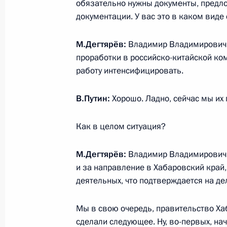
обязательно нужны документы, предл
18 февраля 2021 года, 13:10
документации. У вас это в каком виде
М.Дегтярёв:
Владимир Владимирович, 
Соболезнования в связи с кончино
проработки в российско-китайской ком
работу интенсифицировать.
18 февраля 2021 года, 13:05
В.Путин:
Хорошо. Ладно, сейчас мы их
17 февраля 2021 года, среда
Как в целом ситуация?
Телефонный разговор с Президент
Бенитесом
М.Дегтярёв:
Владимир Владимирович, 
и за направление в Хабаровский край,
17 февраля 2021 года, 18:35
деятельных, что подтверждается на де
Мы в свою очередь, правительство Хаб
Телефонный разговор с Премьер-
сделали следующее. Ну, во-первых, н