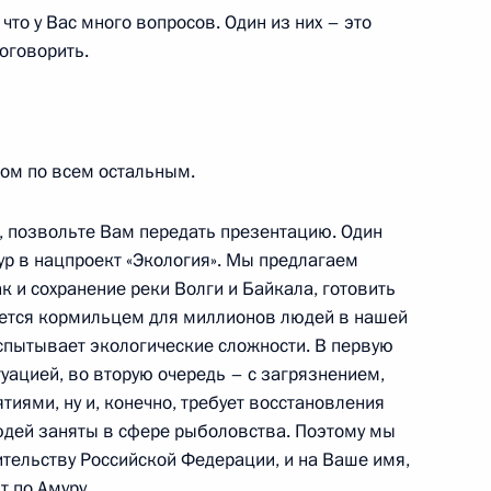
то у Вас много вопросов. Один из них – это
к
поговорить.
и Александром Лукашенко
11
том по всем остальным.
 позвольте Вам передать презентацию. Один
ур в нацпроект «Экология». Мы предлагаем
иргизские переговоры
 и сохранение реки Волги и Байкала, готовить
яется кормильцем для миллионов людей в нашей
 испытывает экологические сложности. В первую
уацией, во вторую очередь – с загрязнением,
иями, ну и, конечно, требует восстановления
митрием Рогозиным
3
людей заняты в сфере рыболовства. Поэтому мы
ль
ельству Российской Федерации, и на Ваше имя,
 по Амуру.