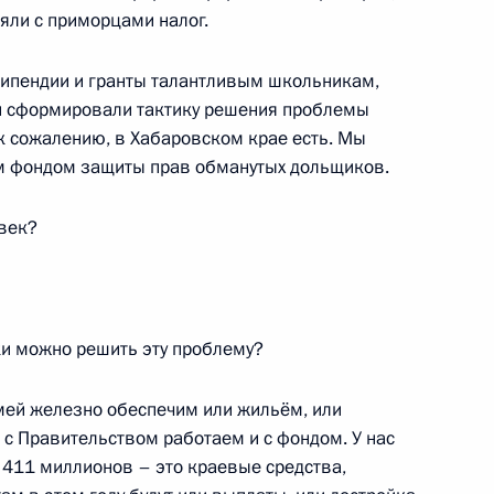
к
яли с приморцами налог.
 принцем Саудовской Аравии
типендии и гранты талантливым школьникам,
аудом
и сформировали тактику решения проблемы
к сожалению, в Хабаровском крае есть. Мы
м фондом защиты прав обманутых дольщиков.
ефть» Игорем Сечиным
4
овек?
ласть, Ново-Огарёво
ки можно решить эту проблему?
ской массовой лыжной гонки
емей железно обеспечим или жильём, или
 с Правительством работаем и с фондом. У нас
х 411 миллионов – это краевые средства,