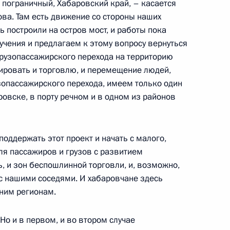
с пограничный, Хабаровский край, – касается
ва. Там есть движение со стороны наших
ь построили на остров мост, и работы пока
учения и предлагаем к этому вопросу вернуться
 грузопассажирского перехода на территорию
ом Турции Реджепом Тайипом
ировать и торговлю, и перемещение людей,
зопассажирского перехода, имеем только один
ровске, в порту речном и в одном из районов
оддержать этот проект и начать с малого,
 Совета Безопасности
3
для пассажиров и грузов с развитием
ласть, Ново-Огарёво
ь, и зон беспошлинной торговли, и, возможно,
т с нашими соседями. И хабаровчане здесь
дним регионам.
ом Казахстана Касым-
 Но и в первом, и во втором случае