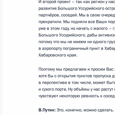
И второй проект – так как регион у на
развития Большого Уссурийского остро
партнёров, соседей. Мы в свою очеред
18 февраля 2021 года, четверг
прекратили. Мы подняли все Ваши пор
уже в этом году, но начать с малого –
Телефонный разговор с Президент
Большого Уссурийского, дабы активиз
Эрдоганом
потому что мы не имеем ни одного гру
18 февраля 2021 года, 16:05
в аэропорту пограничный пункт в Хаба
Хабаровского края.
Поэтому мы предлагаем и просим Вас п
Совещание с постоянными членами
хотя бы с открытия пунктов пропуска 
18 февраля 2021 года, 13:40
Московская об
в перспективе в том числе, может быт
и сухого порта. Ну объёмы у нас расту
чувствуют некоторую ревность к сосе
Телефонный разговор с Президент
Жомартом Токаевым
В.Путин:
Это, конечно, можно сделать.