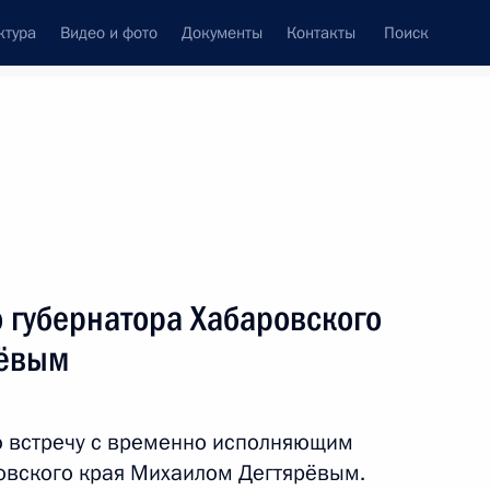
ктура
Видео и фото
Документы
Контакты
Поиск
венный Совет
Совет Безопасности
Комиссии и советы
леграммы
Сведения о Президенте
февраль, 2021
ть следующие материалы
о губернатора Хабаровского
рёвым
5
15м
ю встречу с временно исполняющим
овского края Михаилом Дегтярёвым.