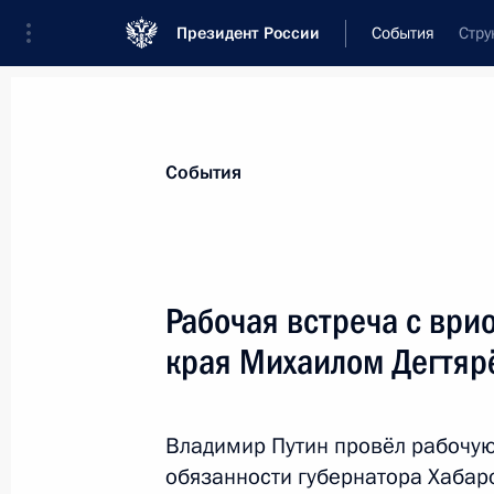
Президент России
События
Стру
Президент
Администрация
Государст
Новости
Стенограммы
Поездки
Те
События
Показа
Рабочая встреча с ври
края Михаилом Дегтя
Заседание коллегии ФСБ России
24 февраля 2021 года, 14:40
Москва
Владимир Путин провёл рабочу
обязанности губернатора Хабар