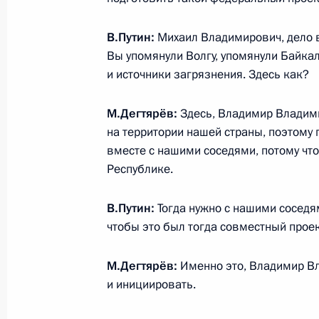
19 февраля 2021 года, пятница
В.Путин:
Михаил Владимирович, дело в
Вы упомянули Волгу, упомянули Байкал.
Телефонный разговор с Президент
и источники загрязнения. Здесь как?
Мадуро
19 февраля 2021 года, 18:00
М.Дегтярёв:
Здесь, Владимир Владими
на территории нашей страны, поэтому 
вместе с нашими соседями, потому что
Республике.
22 февраля в Сочи состоятся росс
19 февраля 2021 года, 15:00
В.Путин:
Тогда нужно с нашими соседя
чтобы это был тогда совместный проект
Встреча с директором Федерально
М.Дегтярёв:
Именно это, Владимир Вл
мониторингу Юрием Чиханчиным
и инициировать.
19 февраля 2021 года, 13:10
Москва, Крем