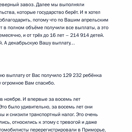
северный завоз. Далее мы выполняли
ства, которые государство берёт. И я хотел
поблагодарить, потому что по Вашим апрельским
ет в полном объёме получили все выплаты, а это
емесячно, и от трёх до 16 лет – 214 914 детей.
 Государственной Думы
:
5
й. А декабрьскую Вашу выплату…
ласть, Ново-Огарёво
юю выплату от Вас получило 129 232 ребёнка
у огромное Вам спасибо.
ра Хабаровского края
3
в ноябре. И впервые за восемь лет
то было удивительно, за восемь лет они
ль
ы и снизили транспортный налог. Это очень
сь, относились к этому с тревогой и даже
втомобилисты перерегистрировали в Приморье,