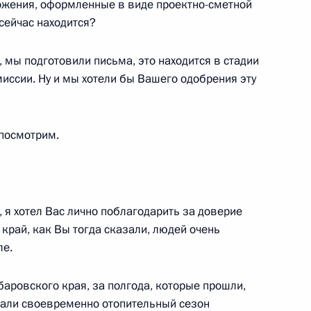
ожения, оформленные в виде проектно-сметной
 сейчас находится?
мы подготовили письма, это находится в стадии
й Андрея Мягкова
иссии. Ну и мы хотели бы Вашего одобрения эту
 посмотрим.
ом Парагвая Марио Абдо
я хотел Вас лично поблагодарить за доверие
 край, как Вы тогда сказали, людей очень
ле.
аровского края, за полгода, которые прошли,
министром Армении Николом
ачали своевременно отопительный сезон