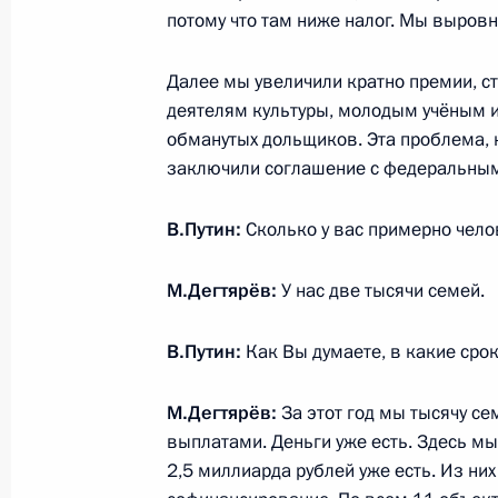
15 февраля 2021 года, понедельни
потому что там ниже налог. Мы выровн
Телефонный разговор с Наследным
Далее мы увеличили кратно премии, с
Мухаммедом Бен Сальманом Аль С
деятелям культуры, молодым учёным 
15 февраля 2021 года, 17:55
обманутых дольщиков. Эта проблема, 
заключили соглашение с федеральны
Встреча с главой компании «Росн
В.Путин:
Сколько у вас примерно чел
15 февраля 2021 года, 14:05
Московская об
М.Дегтярёв:
У нас две тысячи семей.
В.Путин:
Как Вы думаете, в какие сро
13 февраля 2021 года, суббота
Приветствие участникам Всероссий
М.Дегтярёв:
За этот год мы тысячу с
«Лыжня России»
выплатами. Деньги уже есть. Здесь мы
2,5 миллиарда рублей уже есть. Из ни
13 февраля 2021 года, 09:00