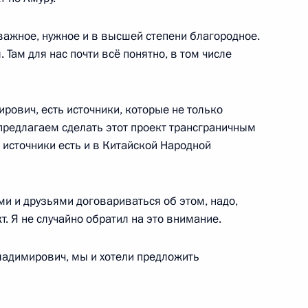
ажное, нужное и в высшей степени благородное.
 Там для нас почти всё понятно, в том числе
ом Венесуэлы Николасом
рович, есть источники, которые не только
предлагаем сделать этот проект трансграничным
 источники есть и в Китайской Народной
ийско-белорусские переговоры
ми и друзьями договариваться об этом, надо,
. Я не случайно обратил на это внимание.
й службы по финансовому
адимирович, мы и хотели предложить
3
ль