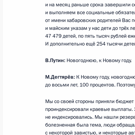
Пашиняном
и на месяц раньше срока завершили 
и выполняем все социальные обязатель
17 февраля 2021 года, 18:10
от имени хабаровских родителей Вас 
и майским указам у нас дети до трёх л
47 479 детей, по пять тысяч рублей еж
Встреча с руководителями фракций
И дополнительно ещё 254 тысячи дете
17 февраля 2021 года, 12:45
Московская об
В.Путин:
Новогоднюю, к Новому году.
М.Дегтярёв:
16 февраля 2021 года, вторник
К Новому году, новогодн
до восьми лет, 100 процентов. Поэтом
Рабочая встреча с врио губернато
Михаилом Дегтярёвым
Мы со своей стороны приняли бюджет 
проиндексировали краевые выплаты. Э
16 февраля 2021 года, 13:50
Москва, Крем
не индексировались. Мы нашли резерв
болезненная была тема, люди обращали
с некоторой завистью, и некоторые а