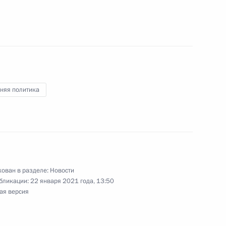
и всея Руси Кириллом
1
няя политика
том Азербайджана Ильхамом
ован в разделе:
Новости
бликации:
22 января 2021 года, 13:50
ая версия
глашения о продлении