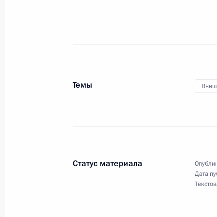
Встреча с Патриархом Московским 
1 февраля 2021 года, 12:30
Москва, Кремль
Темы
Внеш
30 января 2021 года, суббота
Телефонный разговор с Президен
Алиевым
30 января 2021 года, 16:40
Статус материала
Опублик
Дата пу
Текстов
29 января 2021 года, пятница
Подписан закон о ратификации Со