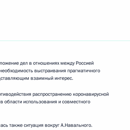
итель года России»
4
47м
асть, Ново-Огарёво
ложение дел в отношениях между Россией
 необходимость выстраивания прагматичного
могиле первого Президента
5
4м
едставляющим взаимный интерес.
отиводействия распространению коронавирусной
 в области использования и совместного
й сфере
2
7м
сь также ситуация вокруг А.Навального.