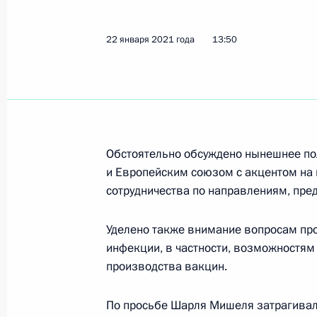
22 января 2021 года
13:50
Встреча с лауреатами конкурса «Уч
2 февраля 2021 года, 17:00
Московская обл
1 февраля 2021 года, понедельник
Обстоятельно обсуждено нынешнее по
и Европейским союзом с акцентом на
Владимир Путин возложил цветы к 
сотрудничества по направлениям, пр
России Бориса Ельцина
1 февраля 2021 года, 18:30
Москва
Уделено также внимание вопросам пр
инфекции, в частности, возможностям
производства вакцин.
Совещание о ситуации в банковско
По просьбе Шарля Мишеля затрагивала
1 февраля 2021 года, 13:20
Москва, Кремль