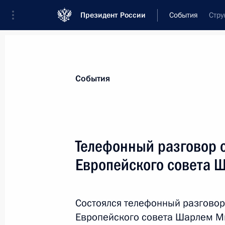
Президент России
События
Стру
Президент
Администрация
Государст
Новости
Стенограммы
Поездки
Те
События
Показа
Телефонный разговор 
Европейского совета
2 февраля 2021 года, вторник
Телефонный разговор с Президент
Фернандесом
Состоялся телефонный разговор
Европейского совета Шарлем 
2 февраля 2021 года, 18:25