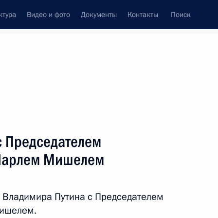
ктура
Видео и фото
Документы
Контакты
Поиск
венный Совет
Совет Безопасности
Комиссии и советы
леграммы
Сведения о Президенте
февраль, 2021
ть следующие материалы
с Председателем
 Шарлем Мишелем
ом Аргентины Альберто
 Владимира Путина с Председателем
Мишелем.